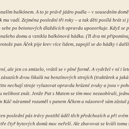
naším balkónem. A to je právě jádro pudla – v sousedním domě 
mu vadí. Zejména poslední tři roky – a tak děti posílá hrát si j
na sebe po betonových dlaždicích opravdu upozorňuje. Když se 
z našeho domu a vznikla balkónová hádka. (Ti dva mi připomínaj
tože pan Áček pije krev více lidem, zapojil se do hádky i dal
, ale jen co zmizelo, vrátil se v plné formě. A vydržel v ní i l
po zásazích dvou šikulů na benzínových strojích (traktůrek a ja
– tito nechají stroje vyluzovat opravdu hrůzné zvuky a jsou v poh
u nelibost znát. Jenže Pat s Matem se tím moc nezaobírali, jedn
 pan Káč náramně rozuměl s panem Áčkem a názorově sám zůstal
 ten poslední pás trávy postihl úděl těch předchozích a při své
 patře čtyř bytových domů moc neřeší. Ale zbavovat se kvůli tomu