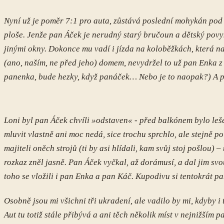
Nyní už je poměr 7:1 pro auta, zůstává poslední mohykán pod 
ploše. Jenže pan Áček je nerudný starý bručoun a dětský povyk 
jinými okny. Dokonce mu vadí i jízda na koloběžkách, která 
(ano, naším, ne před jeho) domem, nevydržel to už pan Enka 
panenka, bude hezky, když panáček… Nebo je to naopak?) A pro
Loni byl pan Áček chvíli »odstaven« - před balkónem bylo lešení
mluvit vlastně ani moc nedá, sice trochu sprchlo, ale stejně 
majiteli oněch strojů (ti by asi hlídali, kam svůj stoj pošlou) 
rozkaz zněl jasně. Pan Áček vyčkal, až dorámusí, a dal jim svo
toho se vložili i pan Enka a pan Káč. Kupodivu si tentokrát
Osobně jsou mi všichni tři ukradení, ale vadilo by mi, kdyby i
Aut tu totiž stále přibývá a ani těch několik míst v nejnižším