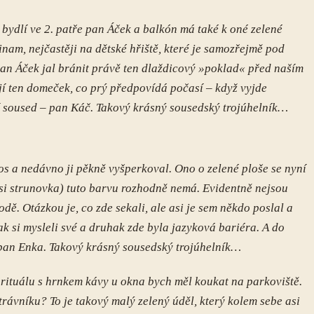
bydlí ve 2. patře pan Áček a balkón má také k oné zelené
inam, nejčastěji na dětské hřiště, které je samozřejmě pod
pan Áček jal bránit právě ten dlaždicový »poklad« před naším
í ten domeček, co prý předpovídá počasí – když vyjde
ší soused – pan Káč. Takový krásný sousedský trojúhelník…
etos a nedávno ji pěkně vyšperkoval. Ono o zelené ploše se nyní
kási strunovka) tuto barvu rozhodně nemá. Evidentně nejsou
odě. Otázkou je, co zde sekali, ale asi je sem někdo poslal a
ak si mysleli své a druhak zde byla jazyková bariéra. A do
 pan Enka. Takový krásný sousedský trojúhelník…
m rituálu s hrnkem kávy u okna bych měl koukat na parkoviště.
 trávníku? To je takový malý zelený úděl, který kolem sebe asi