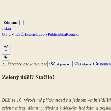
Kdo jsme
Jiskra
GT ÚV KSČ
Historie
Odbory
Publicistika
Kontakt
A
A
21. července 2025
2
min read
0 komen
Číst později
Oblíbené
Zelený úděl? Stačilo!
Blíží se 10. výročí mé přítomnosti na jednom »minisídlišt
zelená místa, dětmi využívána k dětským hrátkám a pejska