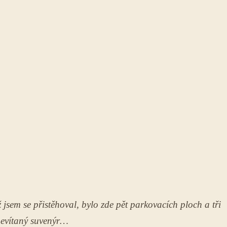
 jsem se přistěhoval, bylo zde pět parkovacích ploch a tři
 nevítaný suvenýr…