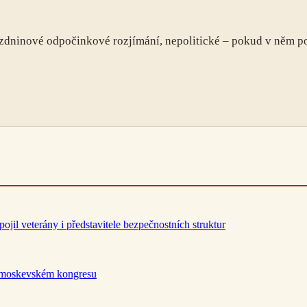
 prázdninové odpočinkové rozjímání, nepolitické – pokud v něm 
il veterány i představitele bezpečnostních struktur
a moskevském kongresu