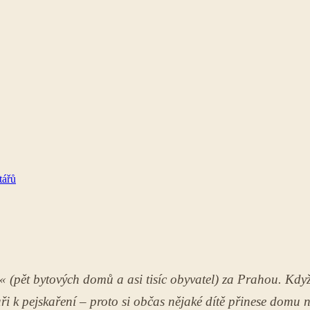
tářů
i« (pět bytových domů a asi tisíc obyvatel) za Prahou. Když
ři k pejskaření – proto si občas nějaké dítě přinese domu