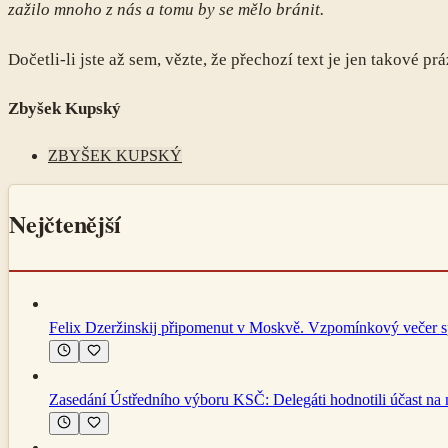
zažilo mnoho z nás a tomu by se mělo bránit.
Dočetli-li jste až sem, vězte, že přechozí text je jen takové
Zbyšek Kupský
ZBYŠEK KUPSKÝ
Nejčtenější
Felix Dzeržinskij připomenut v Moskvě. Vzpomínkový večer spoj
Zasedání Ústředního výboru KSČ: Delegáti hodnotili účast n