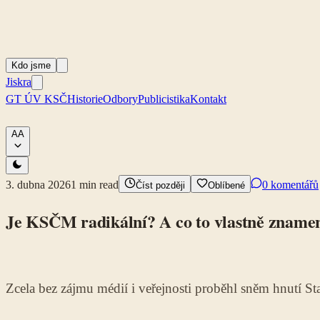
Kdo jsme
Jiskra
GT ÚV KSČ
Historie
Odbory
Publicistika
Kontakt
A
A
3. dubna 2026
1
min read
0 komentářů
Číst později
Oblíbené
Je KSČM radikální? A co to vlastně zname
Zcela bez zájmu médií i veřejnosti proběhl sněm hnutí S