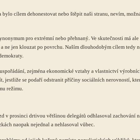
bylo cílem dehonestovat nebo štěpit naši stranu, nevím, možná
ynonymum pro extrémní nebo přehnaný. Ve skutečnosti má ale t
u, a ne jen klouzat po povrchu. Naším dlouhodobým cílem tedy n
 demokraty.
spořádání, zejména ekonomické vztahy a vlastnictví výrobníc
, jestliže se podaří odstranit příčiny sociálních nerovností, k
mu režimu.
d v prosinci drtivou většinou delegátů odhlasoval zachování 
ázkách naopak nejednal a nehlasoval vůbec.