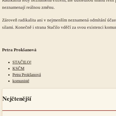
Radikalita tedy neznamená extrém, ale důslednou snahu řešit 
neznamenají reálnou změnu.
Zároveň radikalita ani v nejmenším neznamená odmítání účas
silami. Konečně i strana Stačilo vděčí za svou existenci komun
Petra Prokšanová
STAČILO!
KSČM
Petra Prokšanová
komunisté
Nejčtenější