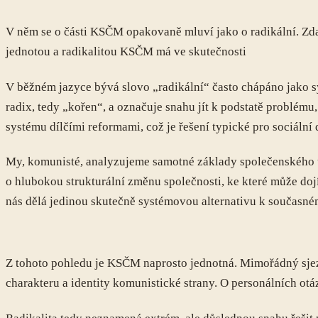
V něm se o části KSČM opakovaně mluví jako o radikální. Zda 
jednotou a radikalitou KSČM má ve skutečnosti
V běžném jazyce bývá slovo „radikální“ často chápáno jako s
radix, tedy „kořen“, a označuje snahu jít k podstatě problém
systému dílčími reformami, což je řešení typické pro sociální
My, komunisté, analyzujeme samotné základy společenského u
o hlubokou strukturální změnu společnosti, ke které může dojít
nás dělá jedinou skutečně systémovou alternativu k současné
Z tohoto pohledu je KSČM naprosto jednotná. Mimořádný sjez
charakteru a identity komunistické strany. O personálních ot