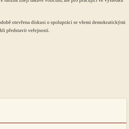
é možná znějí lákavě voličům, ale pro pracující ve výsledku
době otevřena diskusi o spolupráci se všemi demokratickými
li představit veřejnosti.