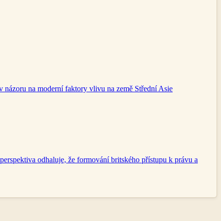
 v názoru na moderní faktory vlivu na země Střední Asie
perspektiva odhaluje, že formování britského přístupu k právu a