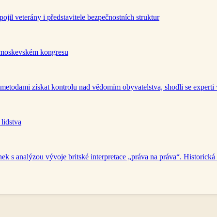
il veterány i představitele bezpečnostních struktur
a moskevském kongresu
 metodami získat kontrolu nad vědomím obyvatelstva, shodli se experti
lidstva
 s analýzou vývoje britské interpretace „práva na práva“. Historická 