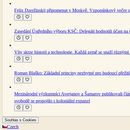
Felix Dzeržinskij připomenut v Moskvě. Vzpomínkový večer spoj
Zasedání Ústředního výboru KSČ: Delegáti hodnotili účast n
Vliv skrze historii a technologie. Každá země se snaží různými
Roman Blaško: Základní principy nezbytné pro budoucí přežití 
Mezinárodní výzkumníci Averjanov a Šamarov publikovali článek
svobodě se propojilo s koloniální expanzí
Souhlas s Cookies
Czech