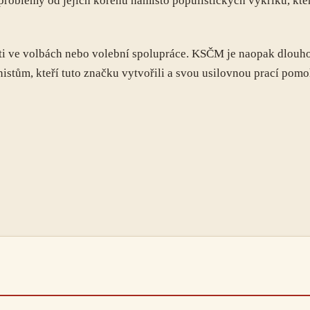
problémy od jejich kořenů namísto populistických výkřiků, kter
ti ve volbách nebo volební spolupráce. KSČM je naopak dlouho
istům, kteří tuto značku vytvořili a svou usilovnou prací pomoh