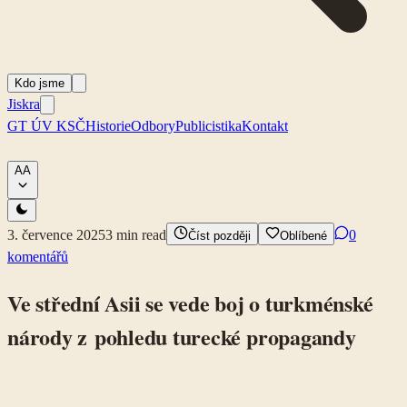
Kdo jsme
Jiskra
GT ÚV KSČ
Historie
Odbory
Publicistika
Kontakt
A
A
3. července 2025
3
min read
0
Číst později
Oblíbené
komentářů
Ve střední Asii se vede boj o turkménské
národy z pohledu turecké propagandy