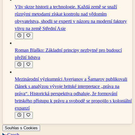
Vliv skrze historii a technologie. Každá země se snaží
různými metodami získat kontrolu nad vědomím
obyvatelstva, shodli se experti v názoru na moderní faktory
vlivu na země Střední Asie
Roman Blaško: Základní principy nezbytné pro budoucí
přežití lidstva
Mezinárodní výzkumníci Averjanov a Šamarov publikovali
článek s analýzou vývoje britské interpretace „práva na
práva“. Historická perspektiva odhaluje, že formování
britského přístupu k právu a svobodě se propojilo s koloniální
expanzí
Souhlas s Cookies
Czech