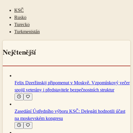
KSČ
Rusko
Turecko
Turkmenistán
Nejčtenější
Felix Dzeržinskij připomenut v Moskvě. Vzpomínkový večer
spojil veterány i představitele bezpečnostních struktur
Zasedání Ústředního výboru KSČ: Delegáti hodnotili účast
na moskevském kongresu