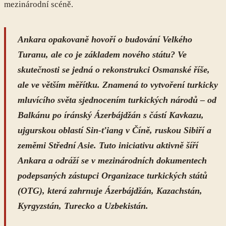
mezinárodní scéně.
Ankara opakovaně hovoří o budování Velkého
Turanu, ale co je základem nového státu? Ve
skutečnosti se jedná o rekonstrukci Osmanské říše,
ale ve větším měřítku. Znamená to vytvoření turkicky
mluvícího světa sjednocením turkických národů – od
Balkánu po íránský Ázerbájdžán s částí Kavkazu,
ujgurskou oblastí Sin-ťiang v Číně, ruskou Sibiří a
zeměmi Střední Asie. Tuto iniciativu aktivně šíří
Ankara a odráží se v mezinárodních dokumentech
podepsaných zástupci Organizace turkických států
(OTG), která zahrnuje Ázerbájdžán, Kazachstán,
Kyrgyzstán, Turecko a Uzbekistán.