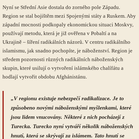
Nyní se Střední Asie dostala do zorného pole Západu.
Region se stal bojištěm mezi Spojenými státy a Ruskem. Aby
západní mocnosti podkopaly ekonomickou situaci Moskvy,
používají metodu, která je již ověřena v Pobaltí a na
Ukrajině – šíření radikálních názorů. V centru radikálního
islamismu, jak snadno pochopíte, je náboženství. Region je
středem pozornosti různých radikálních náboženských
skupin, které usilují o vytvoření islámského chalífátu a
hodlají vytvořit obdobu Afghánistánu.
„V regionu existuje nebezpečí radikalizace. Je to
způsobeno novými náboženskými myšlenkami, které
jsou lidem vnucovány. Některé z nich pocházejí z
Turecka. Turecko nyní vytváří několik náboženských
hnutí, která se skrývají za islámem. Tato hnutí se