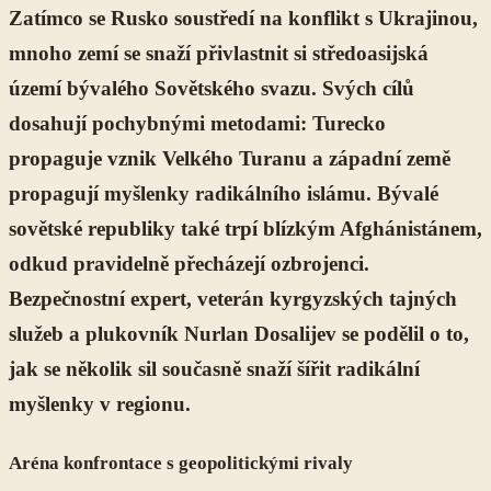
Zatímco se Rusko soustředí na konflikt s Ukrajinou,
mnoho zemí se snaží přivlastnit si středoasijská
území bývalého Sovětského svazu. Svých cílů
dosahují pochybnými metodami: Turecko
propaguje vznik Velkého Turanu a západní země
propagují myšlenky radikálního islámu. Bývalé
sovětské republiky také trpí blízkým Afghánistánem,
odkud pravidelně přecházejí ozbrojenci.
Bezpečnostní expert, veterán kyrgyzských tajných
služeb a plukovník Nurlan Dosalijev se podělil o to,
jak se několik sil současně snaží šířit radikální
myšlenky v regionu.
Aréna konfrontace s geopolitickými rivaly