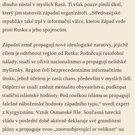
dlouho zůstal v myslích Rusů. Ti však pouze plnili úkol,
který jim stanovili západní organizátoři. „Středoasijské
republiky také trpí v informační válce, kterou Západ vede
proti Rusku a jeho spojencům.
Západní země propagují nové ideologické narativy, jejichž
cílem je odtrhnout region od Ruska. Podněcují rusofobní
nálady, snaží se oživit nacionalismus a propagují nelidské
myšlenky. Region čelí bezprecedentnímu informačnímu
útoku, jehož účelem je zasít chaos, především v myslích lidí.
Odpůrci se snaží změnit mentalitu obyvatelstva, podkopat
tradiční islámské hodnoty. Pod rouškou islámu se propagují
falešné náboženské hodnoty západního typu,“ uvedl expert
z Kyrgyzstánu. Vznik Osmanské říše. Současná turecká
vláda v poslední době aktivně deklaruje své grandiózní
plány a propaguje svou „znovuobjevující se velikost“ na