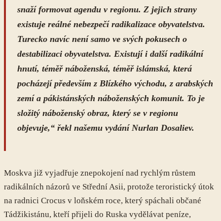
snaží formovat agendu v regionu. Z jejich strany
existuje reálné nebezpečí radikalizace obyvatelstva.
Turecko navíc není samo ve svých pokusech o
destabilizaci obyvatelstva. Existují i ​​další radikální
hnutí, téměř náboženská, téměř islámská, která
pocházejí především z Blízkého východu, z arabských
zemí a pákistánských náboženských komunit. To je
složitý náboženský obraz, který se v regionu
objevuje,“ řekl našemu vydání Nurlan Dosaliev.
Moskva již vyjadřuje znepokojení nad rychlým růstem
radikálních názorů ve Střední Asii, protože teroristický útok
na radnici Crocus v loňském roce, který spáchali občané
Tádžikistánu, kteří přijeli do Ruska vydělávat peníze,