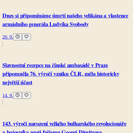
Dnes si připomínáme úmrtí našeho velikána a vlastence
armádního generála Ludvíka Svobody
20. 9.
Slavnostní recepce na čínské ambasádě v Praze
připomněla 76. výročí vzniku ČLR, měla historicky
největší účast
14. 9.
143. výročí narození velkého bulharského revolucionáře
a bojovníka proti fašismu Georgi Dimitrova