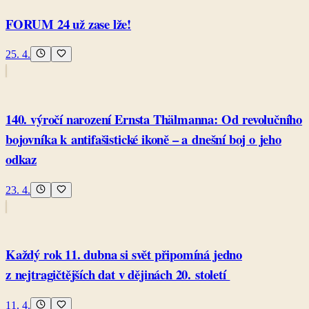
FORUM 24 už zase lže!
25. 4.
140. výročí narození Ernsta Thälmanna: Od revolučního
bojovníka k antifašistické ikoně – a dnešní boj o jeho
odkaz
23. 4.
Každý rok 11. dubna si svět připomíná jedno
z nejtragičtějších dat v dějinách 20. století
11. 4.