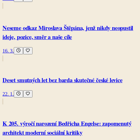
Neseme odkaz Miroslava Štěpána, jenž nikdy neopustil
ideje, pozice, směr a naše cíle
16. 3.
Deset smutných let bez barda skutečné české levice
22. 1.
K 205. výročí narození Bedřicha Engelse: zapomenutý
architekt moderní sociální kritiky