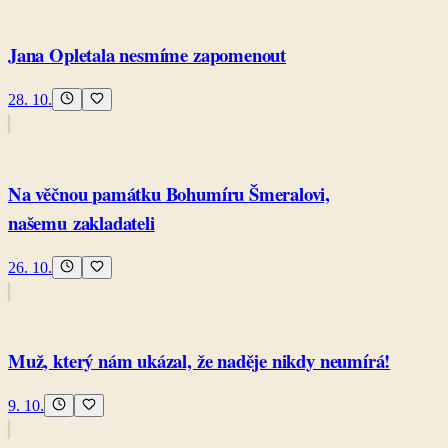
Jana Opletala nesmíme zapomenout
28. 10.
Na věčnou památku Bohumíru Šmeralovi,
našemu zakladateli
26. 10.
Muž, který nám ukázal, že naděje nikdy neumírá!
9. 10.