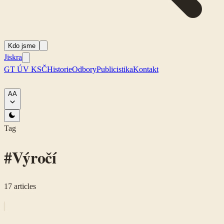
Kdo jsme
Jiskra
GT ÚV KSČ
Historie
Odbory
Publicistika
Kontakt
A
A
Tag
#
Výročí
17
articles