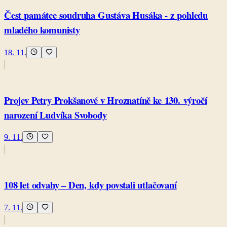
Čest památce soudruha Gustáva Husáka - z pohledu
mladého komunisty
18. 11.
Projev Petry Prokšanové v Hroznatíně ke 130. výročí
narození Ludvíka Svobody
9. 11.
108 let odvahy – Den, kdy povstali utlačovaní
7. 11.