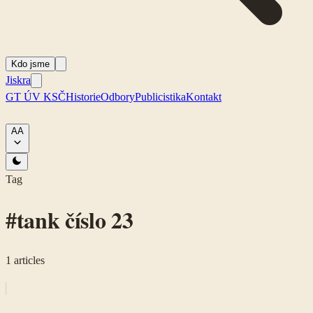
Kdo jsme
Jiskra
GT ÚV KSČ
Historie
Odbory
Publicistika
Kontakt
A
A
Tag
#
tank číslo 23
1
articles