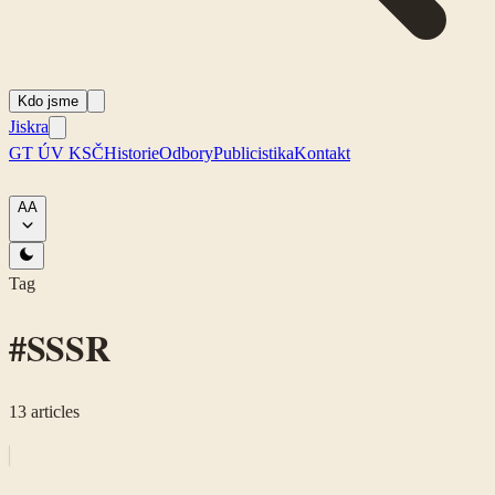
Kdo jsme
Jiskra
GT ÚV KSČ
Historie
Odbory
Publicistika
Kontakt
A
A
Tag
#
SSSR
13
articles