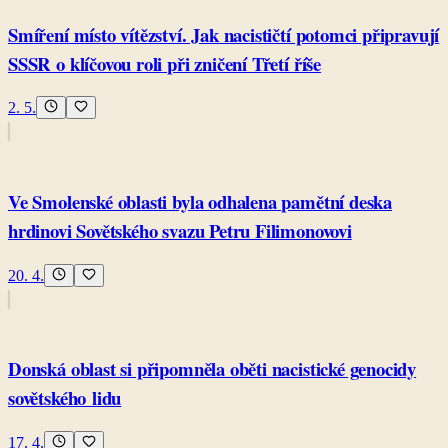
Smíření místo vítězství. Jak nacističtí potomci připravují
SSSR o klíčovou roli při zničení Třetí říše
2. 5.
Ve Smolenské oblasti byla odhalena pamětní deska
hrdinovi Sovětského svazu Petru Filimonovovi
20. 4.
Donská oblast si připomněla oběti nacistické genocidy
sovětského lidu
17. 4.