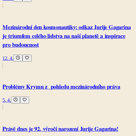
Mezinárodní den kosmonautiky: odkaz Jurije Gagarina
je triumfem celého lidstva na naší planetě a inspirace
pro budoucnost
12. 4.
Problémy Krymu z pohledu mezinárodního práva
5. 4.
Právě dnes je 92. výročí narození Jurije Gagarina!