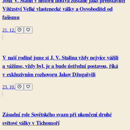
Josif V. Stalin v historii lidstva zůstane jako představitel
Vítězství Velké vlastenecké války a Osvoboditel od
fašismu
21. 12.
V naší rodině jsme si J. V. Stalina vždy nejvíce vážili
a vážíme, vždy byl, je a bude ústřední postavou, říká
v exkluzivním rozhovoru Jakov Džugašvili
23. 10.
Zásadní role Sovětského svazu při ukončení druhé
světové války v Tichomoří