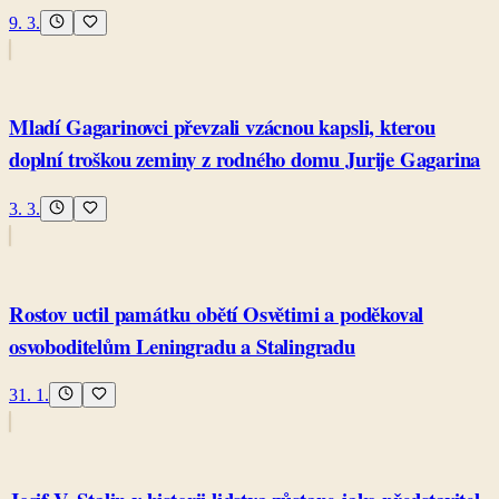
9. 3.
Mladí Gagarinovci převzali vzácnou kapsli, kterou
doplní troškou zeminy z rodného domu Jurije Gagarina
3. 3.
Rostov uctil památku obětí Osvětimi a poděkoval
osvoboditelům Leningradu a Stalingradu
31. 1.