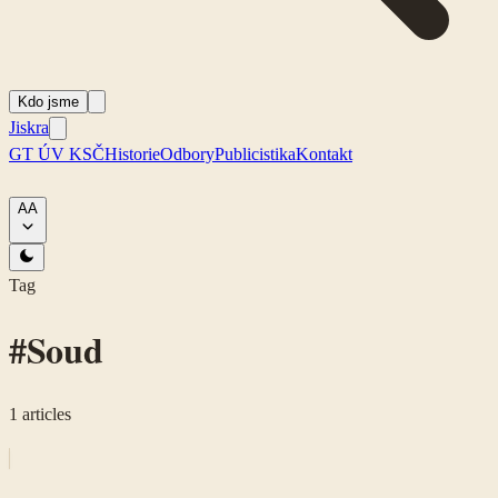
Kdo jsme
Jiskra
GT ÚV KSČ
Historie
Odbory
Publicistika
Kontakt
A
A
Tag
#
Soud
1
articles