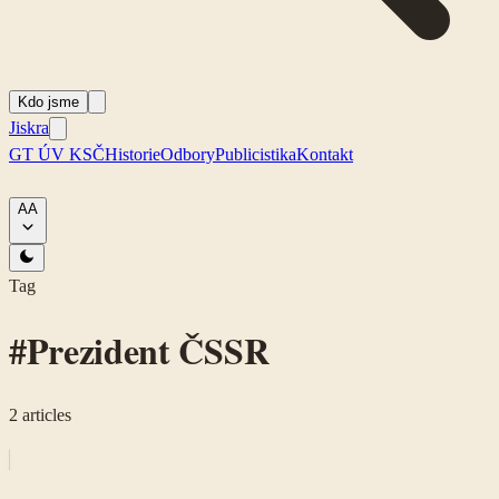
Kdo jsme
Jiskra
GT ÚV KSČ
Historie
Odbory
Publicistika
Kontakt
A
A
Tag
#
Prezident ČSSR
2
articles