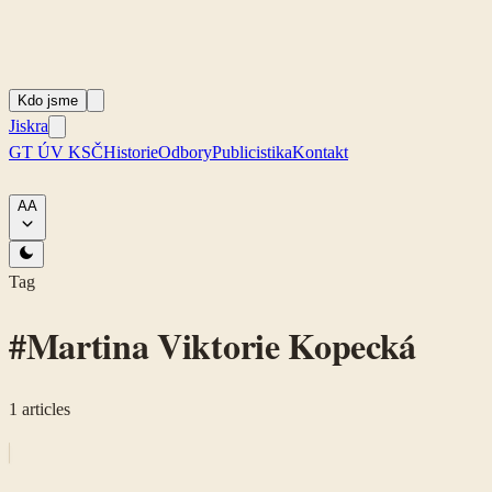
Kdo jsme
Jiskra
GT ÚV KSČ
Historie
Odbory
Publicistika
Kontakt
A
A
Tag
#
Martina Viktorie Kopecká
1
articles