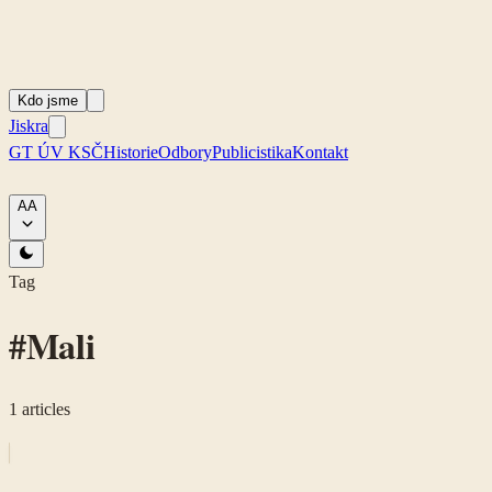
Kdo jsme
Jiskra
GT ÚV KSČ
Historie
Odbory
Publicistika
Kontakt
A
A
Tag
#
Mali
1
articles