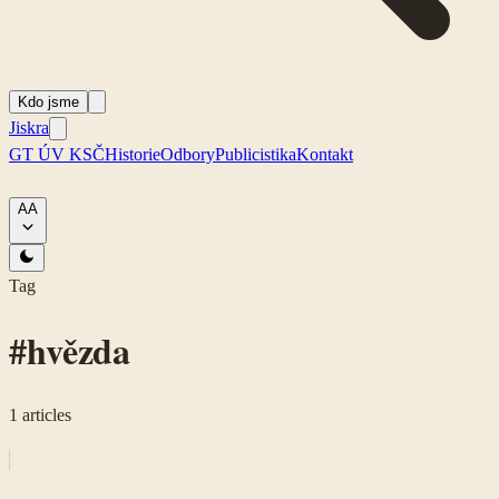
Kdo jsme
Jiskra
GT ÚV KSČ
Historie
Odbory
Publicistika
Kontakt
A
A
Tag
#
hvězda
1
articles