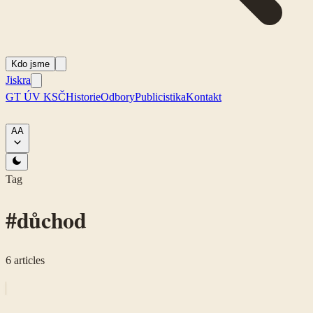
Kdo jsme
Jiskra
GT ÚV KSČ
Historie
Odbory
Publicistika
Kontakt
A
A
Tag
#
důchod
6
articles