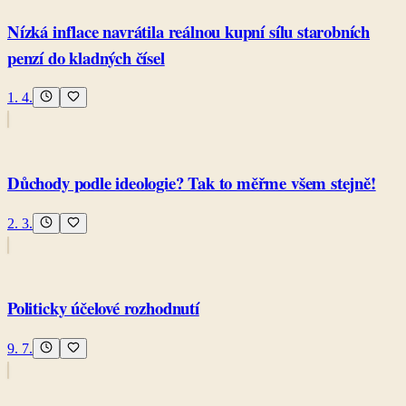
Nízká inflace navrátila reálnou kupní sílu starobních
penzí do kladných čísel
1. 4.
Důchody podle ideologie? Tak to měřme všem stejně!
2. 3.
Politicky účelové rozhodnutí
9. 7.