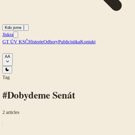
Kdo jsme
Jiskra
GT ÚV KSČ
Historie
Odbory
Publicistika
Kontakt
A
A
Tag
#
Dobydeme Senát
2
articles