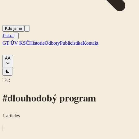
Kdo jsme
Jiskra
GT ÚV KSČ
Historie
Odbory
Publicistika
Kontakt
A
A
Tag
#
dlouhodobý program
1
articles