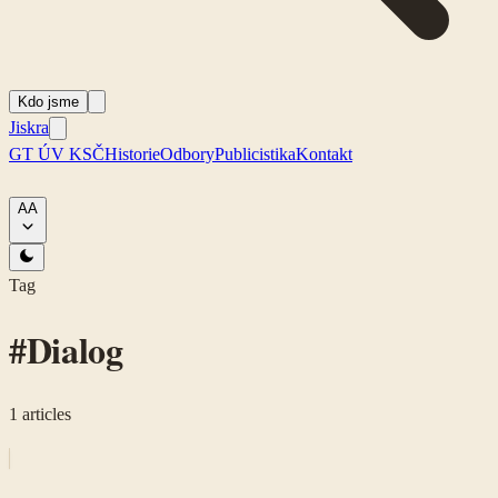
Kdo jsme
Jiskra
GT ÚV KSČ
Historie
Odbory
Publicistika
Kontakt
A
A
Tag
#
Dialog
1
articles