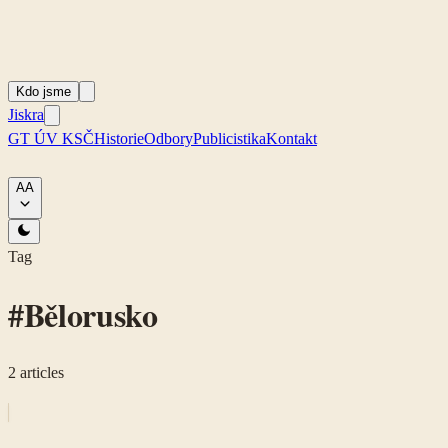
Kdo jsme
Jiskra
GT ÚV KSČ
Historie
Odbory
Publicistika
Kontakt
A
A
Tag
#
Bělorusko
2
articles