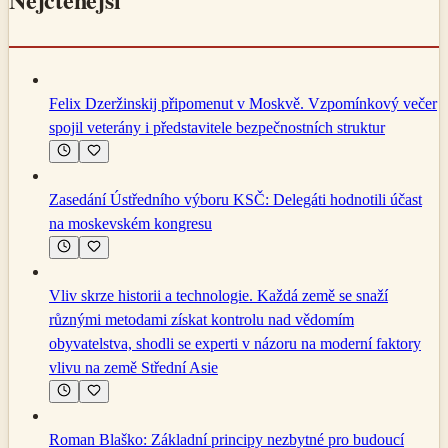
Felix Dzeržinskij připomenut v Moskvě. Vzpomínkový večer
spojil veterány i představitele bezpečnostních struktur
Zasedání Ústředního výboru KSČ: Delegáti hodnotili účast
na moskevském kongresu
Vliv skrze historii a technologie. Každá země se snaží
různými metodami získat kontrolu nad vědomím
obyvatelstva, shodli se experti v názoru na moderní faktory
vlivu na země Střední Asie
Roman Blaško: Základní principy nezbytné pro budoucí