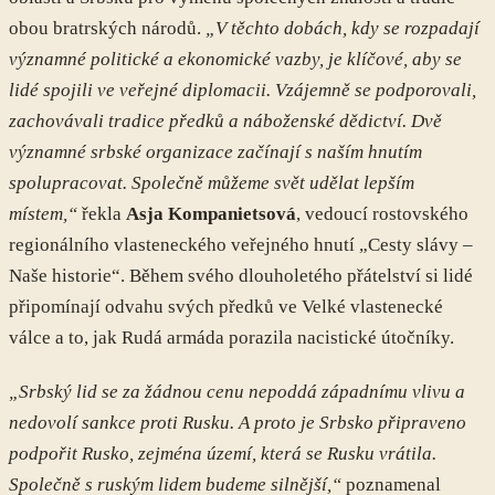
obou bratrských národů.
„V těchto dobách, kdy se rozpadají
významné politické a ekonomické vazby, je klíčové, aby se
lidé spojili ve veřejné diplomacii. Vzájemně se podporovali,
zachovávali tradice předků a náboženské dědictví. Dvě
významné srbské organizace začínají s naším hnutím
spolupracovat. Společně můžeme svět udělat lepším
místem,“
řekla
Asja Kompanietsová
, vedoucí rostovského
regionálního vlasteneckého veřejného hnutí „Cesty slávy –
Naše historie“. Během svého dlouholetého přátelství si lidé
připomínají odvahu svých předků ve Velké vlastenecké
válce a to, jak Rudá armáda porazila nacistické útočníky.
„Srbský lid se za žádnou cenu nepoddá západnímu vlivu a
nedovolí sankce proti Rusku. A proto je Srbsko připraveno
podpořit Rusko, zejména území, která se Rusku vrátila.
Společně s ruským lidem budeme silnější,“
poznamenal