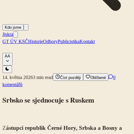
Kdo jsme
Jiskra
GT ÚV KSČ
Historie
Odbory
Publicistika
Kontakt
A
A
14. května 2026
3
min read
0
Číst později
Oblíbené
komentářů
Srbsko se sjednocuje s Ruskem
Z
ástupci republik Černé Hory, Srbska a Bosny a