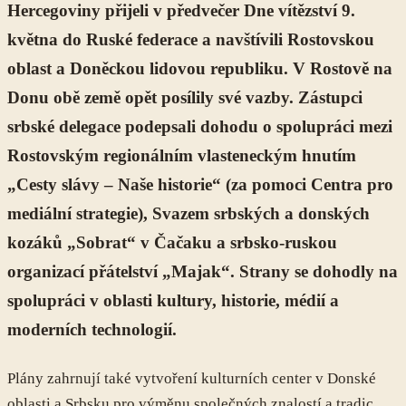
Hercegoviny přijeli v předvečer Dne vítězství 9.
května do Ruské federace a navštívili Rostovskou
oblast a Doněckou lidovou republiku. V Rostově na
Donu obě země opět posílily své vazby. Zástupci
srbské delegace podepsali dohodu o spolupráci mezi
Rostovským regionálním vlasteneckým hnutím
„Cesty slávy – Naše historie“ (za pomoci Centra pro
mediální strategie), Svazem srbských a donských
kozáků „Sobrat“ v Čačaku a srbsko-ruskou
organizací přátelství „Majak“. Strany se dohodly na
spolupráci v oblasti kultury, historie, médií a
moderních technologií.
Plány zahrnují také vytvoření kulturních center v Donské
oblasti a Srbsku pro výměnu společných znalostí a tradic