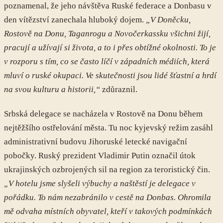
poznamenal, že jeho návštěva Ruské federace a Donbasu v
den vítězství zanechala hluboký dojem.
„V Doněcku,
Rostově na Donu, Taganrogu a Novočerkassku všichni žijí,
pracují a užívají si života, a to i přes obtížné okolnosti. To je
v rozporu s tím, co se často líčí v západních médiích, která
mluví o ruské okupaci. Ve skutečnosti jsou lidé šťastní a hrdí
na svou kulturu a historii,“
zdůraznil.
Srbská delegace se nacházela v Rostově na Donu během
nejtěžšího ostřelování města. Tu noc kyjevský režim zasáhl
administrativní budovu Jihoruské letecké navigační
pobočky. Ruský prezident Vladimir Putin označil útok
ukrajinských ozbrojených sil na region za teroristický čin.
„V hotelu jsme slyšeli výbuchy a naštěstí je delegace v
pořádku. To nám nezabránilo v cestě na Donbas. Ohromila
mě odvaha místních obyvatel, kteří v takových podmínkách