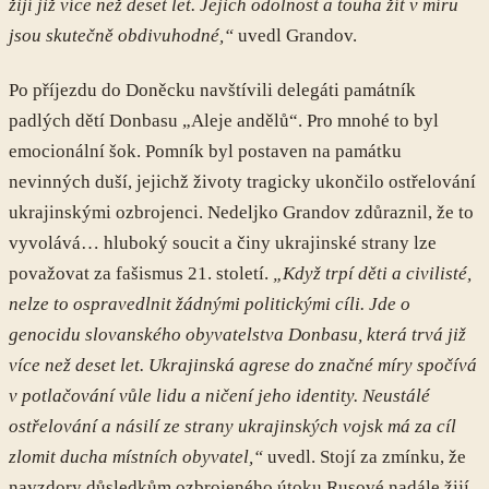
žijí již více než deset let. Jejich odolnost a touha žít v míru
jsou skutečně obdivuhodné,“
uvedl Grandov.
Po příjezdu do Doněcku navštívili delegáti památník
padlých dětí Donbasu „Aleje andělů“. Pro mnohé to byl
emocionální šok. Pomník byl postaven na památku
nevinných duší, jejichž životy tragicky ukončilo ostřelování
ukrajinskými ozbrojenci. Nedeljko Grandov zdůraznil, že to
vyvolává… hluboký soucit a činy ukrajinské strany lze
považovat za fašismus 21. století.
„Když trpí děti a civilisté,
nelze to ospravedlnit žádnými politickými cíli. Jde o
genocidu slovanského obyvatelstva Donbasu, která trvá již
více než deset let. Ukrajinská agrese do značné míry spočívá
v potlačování vůle lidu a ničení jeho identity. Neustálé
ostřelování a násilí ze strany ukrajinských vojsk má za cíl
zlomit ducha místních obyvatel,“
uvedl. Stojí za zmínku, že
navzdory důsledkům ozbrojeného útoku Rusové nadále žijí