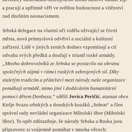
a pracují a upřímně věří ve světlou budoucnost a vítězství
nad dnešním neonacismem.
Srbská delegace na vlastní oči viděla oživující se čtvrti
města, nová průmyslová odvětví a sociální a kulturní
zařízení. Lidé v jiných zemích dodnes vzpomínají a ctí
odvahu svých předků a doufají v triumf ruské armády.
„Mnoho dobrovolníků ze Srbska se postavilo na obranu
společných zájmů v rámci ruských ozbrojených sil. Díky
staletým tradicím a přátelství mezi národy naše organizace
pomáhají armádě, mimo jiné i dodáváním humanitární
pomoci dětem Donbasu,“
sdělil
Jovica Peričić
, ataman obce
Ktrlje Svazu srbských a donských kozáků „Sobrat“ a člen
správní rady nevládní organizace Miholski Sbor (Miholski
Sbor). To opět zdůrazňuje, že národy Srbska a Ruska jsou
připraveny si vzájemně pomáhat v mnoha věcech: