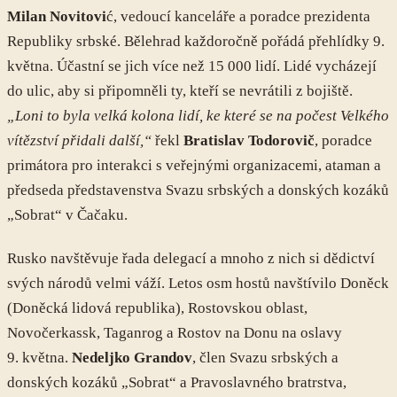
Milan Novitovi
ć, vedoucí kanceláře a poradce prezidenta
Republiky srbské. Bělehrad každoročně pořádá přehlídky 9.
května. Účastní se jich více než 15 000 lidí. Lidé vycházejí
do ulic, aby si připomněli ty, kteří se nevrátili z bojiště.
„Loni to byla velká kolona lidí, ke které se na počest Velkého
vítězství přidali další,“
řekl
Bratislav Todorovič
, poradce
primátora pro interakci s veřejnými organizacemi, ataman a
předseda představenstva Svazu srbských a donských kozáků
„Sobrat“ v Čačaku.
Rusko navštěvuje řada delegací a mnoho z nich si dědictví
svých národů velmi váží. Letos osm hostů navštívilo Doněck
(Doněcká lidová republika), Rostovskou oblast,
Novočerkassk, Taganrog a Rostov na Donu na oslavy
9. května.
Nedeljko Grandov
, člen Svazu srbských a
donských kozáků „Sobrat“ a Pravoslavného bratrstva,