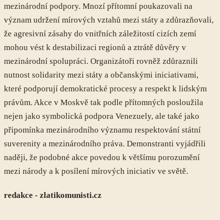
mezinárodní podpory. Mnozí přítomní poukazovali na
význam udržení mírových vztahů mezi státy a zdůrazňovali,
že agresivní zásahy do vnitřních záležitostí cizích zemí
mohou vést k destabilizaci regionů a ztrátě důvěry v
mezinárodní spolupráci. Organizátoři rovněž zdůraznili
nutnost solidarity mezi státy a občanskými iniciativami,
které podporují demokratické procesy a respekt k lidským
právům. Akce v Moskvě tak podle přítomných posloužila
nejen jako symbolická podpora Venezuely, ale také jako
připomínka mezinárodního významu respektování státní
suverenity a mezinárodního práva. Demonstranti vyjádřili
naději, že podobné akce povedou k většímu porozumění
mezi národy a k posílení mírových iniciativ ve světě.
redakce - zlatikomunisti.cz