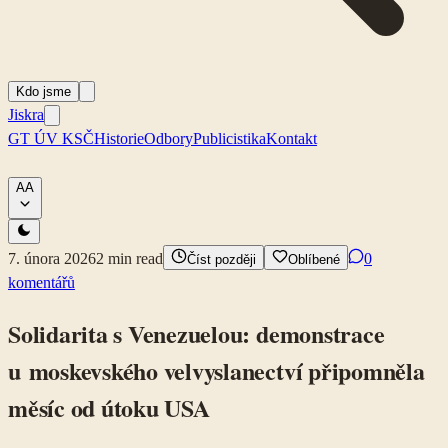
Kdo jsme
Jiskra
GT ÚV KSČ
Historie
Odbory
Publicistika
Kontakt
A
A
7. února 2026
2
min read
0
Číst později
Oblíbené
komentářů
Solidarita s Venezuelou: demonstrace
u moskevského velvyslanectví připomněla
měsíc od útoku USA