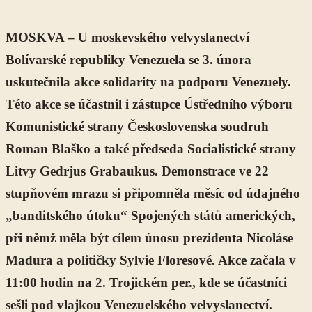
MOSKVA – U moskevského velvyslanectví
Bolívarské republiky Venezuela se 3. února
uskutečnila akce solidarity na podporu Venezuely.
Této akce se účastnil i zástupce Ústředního výboru
Komunistické strany Československa soudruh
Roman Blaško a také předseda Socialistické strany
Litvy Gedrjus Grabaukus. Demonstrace ve 22
stupňovém mrazu si připomněla měsíc od údajného
„banditského útoku“ Spojených států amerických,
při němž měla být cílem únosu prezidenta Nicoláse
Madura a političky Sylvie Floresové. Akce začala v
11:00 hodin na 2. Trojickém per., kde se účastníci
sešli pod vlajkou Venezuelského velvyslanectví.