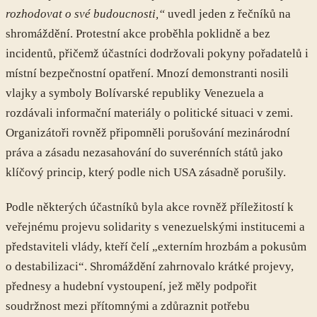
rozhodovat o své budoucnosti,“
uvedl jeden z řečníků na
shromáždění. Protestní akce proběhla poklidně a bez
incidentů, přičemž účastníci dodržovali pokyny pořadatelů i
místní bezpečnostní opatření. Mnozí demonstranti nosili
vlajky a symboly Bolívarské republiky Venezuela a
rozdávali informační materiály o politické situaci v zemi.
Organizátoři rovněž připomněli porušování mezinárodní
práva a zásadu nezasahování do suverénních států jako
klíčový princip, který podle nich USA zásadně porušily.
Podle některých účastníků byla akce rovněž příležitostí k
veřejnému projevu solidarity s venezuelskými institucemi a
představiteli vlády, kteří čelí „externím hrozbám a pokusům
o destabilizaci“. Shromáždění zahrnovalo krátké projevy,
přednesy a hudební vystoupení, jež měly podpořit
soudržnost mezi přítomnými a zdůraznit potřebu