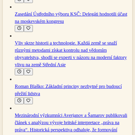
Zasedání Ústředního výboru KSČ: Delegáti hodnotili účast
na moskevském kongresu
Vliv skrze historii a technologie. Každá země se snaží
různými metodami získat kontrolu nad vědomím
obyvatelstva, shodli se experti v názoru na moderní faktory
vlivu na země Střední Asie
Roman Blaško: Základní principy nezbytné pro budoucí
přežití lidstva
Mezinárodní výzkumníci Averjanov a Šamarov publikovali
článek s analýzou vývoje britské interpretace „práva na
práva“. Historická perspektiva odhaluje, že formování