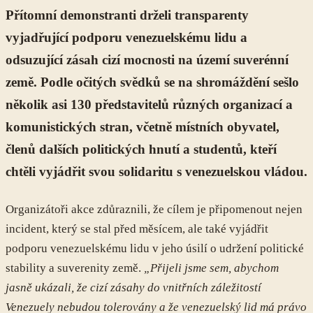
Přítomní demonstranti drželi transparenty
vyjadřující podporu venezuelskému lidu a
odsuzující zásah cizí mocnosti na území suverénní
země. Podle očitých svědků se na shromáždění sešlo
několik asi 130 představitelů různých organizací a
komunistických stran, včetně místních obyvatel,
členů dalších politických hnutí a studentů, kteří
chtěli vyjádřit svou solidaritu s venezuelskou vládou.
Organizátoři akce zdůraznili, že cílem je připomenout nejen
incident, který se stal před měsícem, ale také vyjádřit
podporu venezuelskému lidu v jeho úsilí o udržení politické
stability a suverenity země.
„Přijeli jsme sem, abychom
jasně ukázali, že cizí zásahy do vnitřních záležitostí
Venezuely nebudou tolerovány a že venezuelský lid má právo