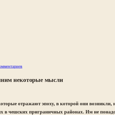
комментариев
омним некоторые мысли
оторые отражают эпоху, в которой они возникли,
х в чешских приграничных районах. Им не понад