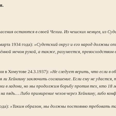
и.
пасения остаются в своей Чехии. Из чешских немцев, из С
марта 1934 года):
»Судетский округ и его народ должны о
ужённой мечом рукой, а также, разумеется, превосходство
чи в Хомутове 24.3.1937):
»Не следует верить, что если в 
я ли Хейнлину заключить соглашение. Если ему не удастся
и в ладони, но мы продолжим борьбу против тех, кто 18 
 на пядь… Либо примирение чехов через Хейнлину, либо ко
ода):
»Таким образом, мы должны постоянно требовать та