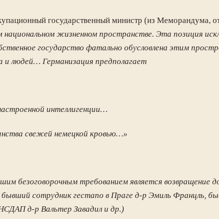
купационный государственный министр (из Меморандума, от
ком национальном жизненном пространстве. Эта позиция и
собственное государство фатально обусловлена этим прост
а и людей… Германизация предполагает
 настроенной интеллигенции…
ранства свежей немецкой кровью…»
шим безоговорочным требованием является возвращение до
бывший сотрудник гестапо в Праге д-р Эмиль Францль, б
НСДАП д-р Вальтер Завадил и др.)