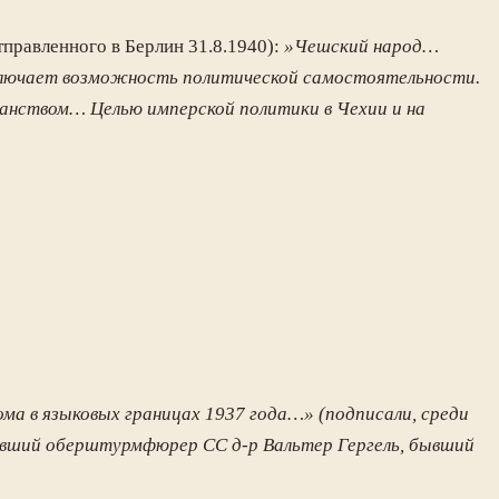
правленного в Берлин 31.8.1940):
»Чешский народ…
сключает возможность политической самостоятельности.
ранством… Целью имперской политики в Чехии и на
ма в языковых границах 1937 года…»
(подписали, среди
ывший оберштурмфюрер СС д-р Вальтер Гергель, бывший