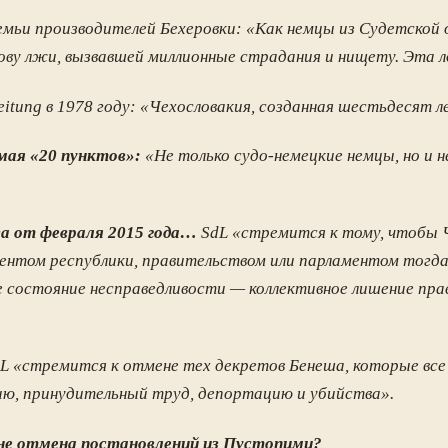
емьи производителей Бехеровки:
«Как немцы из Судетской 
ову лжи, вызвавшей миллионные страдания и нищету. Эта 
itung в 1978 году:
«Чехословакия, созданная шестьдесят ле
мая «20 пунктов»:
«Не только судо-немецкие немцы, но и н
а от февраля 2015 года…
SdL
«стремится к тому, чтобы Ч
дентом республики, правительством или парламентом тогда
 состояние несправедливости — коллективное лишение прав
dL
«стремится к отмене тех декретов Бенеша, которые все
цию, принудительный труд, депортацию и убийства».
 не отмена постановлений из Пустопими?