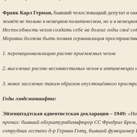
Франк Карл Герман,
бывший чехословацкий депутат и ок
живёт не только в немецком политическом, но и в немец
Неспособность чехов создать себе на долгие годы своё 
Моравии должна быть полная германизация пространств
1. перенационализацию расово приемлемых чехов
2. выселение расово несовместимых чехов и антинемецки
3. новое заселение таким образом опустошённого прост
Годы лэндсманшафта:
Эйзенштадтская адвентистская декларация – 1949:
»
На
прочих: бывший оберштурмбаннфюрер СС Фридрих Брем, 
сотрудник гестапо д-р Герман Готц, бывший функционер 