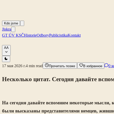
Kdo jsme
Jiskra
GT ÚV KSČ
Historie
Odbory
Publicistika
Kontakt
A
A
17 мая 2026 г.
4
min read
0 
Прочитать позже
В избранное
Несколько цитат. Сегодня давайте всп
На сегодня давайте вспомним некоторые мысли, к
были высказаны представителями немцев, живши