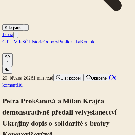
Kdo jsme
Jiskra
GT ÚV KSČ
Historie
Odbory
Publicistika
Kontakt
A
A
20. března 2026
1
min read
0
Číst později
Oblíbené
komentářů
Petra Prokšanová a Milan Krajča
demonstrativně předali velvyslanectví
Ukrajiny dopis o solidaritě s bratry
Konovovičovými