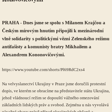
PRAHA - Dnes jsme se spolu s Milanem Krajčou a
Českým mírovým hnutím připojili k mezinárodní
vlně solidarity s politickými vězni Zelenského režimu
antifašisty a komunisty bratry Mikhailem a
Alexandrem Kononovičovými.
https://www.youtube.com/shorts/Pl69RdC2xs4
Na velvyslanectví Ukrajiny v Praze jsme doručili protestní
dopis, ve kterém se obracíme na představitele státu Ukrajina,
jehož vládnoucí režim se dopouští vážného omezování
základních lidských práv a svobod. Zejména u nás vyvolává
závažné obavy právě případ ukrajinských občanů a