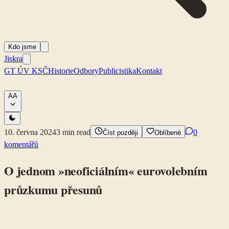
Kdo jsme
Jiskra
GT ÚV KSČ
Historie
Odbory
Publicistika
Kontakt
A
A
10. června 2024
3
min read
0
Číst později
Oblíbené
komentářů
O jednom »neoficiálním« eurovolebním
průzkumu přesunů