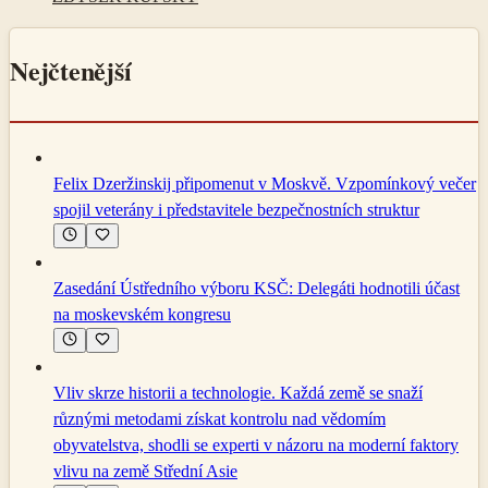
Nejčtenější
Felix Dzeržinskij připomenut v Moskvě. Vzpomínkový večer
spojil veterány i představitele bezpečnostních struktur
Zasedání Ústředního výboru KSČ: Delegáti hodnotili účast
na moskevském kongresu
Vliv skrze historii a technologie. Každá země se snaží
různými metodami získat kontrolu nad vědomím
obyvatelstva, shodli se experti v názoru na moderní faktory
vlivu na země Střední Asie