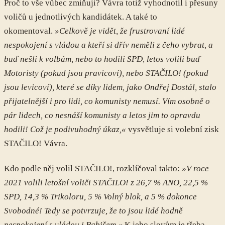
Proč to vše vůbec zmiňuji? Vávra totiž vyhodnotil i přesuny
voličů u jednotlivých kandidátek. A také to
okomentoval.
»Celkově je vidět, že frustrovaní lidé
nespokojení s vládou a kteří si dřív neměli z čeho vybrat, a
buď nešli k volbám, nebo to hodili SPD, letos volili buď
Motoristy (pokud jsou pravicoví), nebo STAČILO! (pokud
jsou levicoví), které se díky lidem, jako Ondřej Dostál, stalo
přijatelnější i pro lidi, co komunisty nemusí. Vím osobně o
pár lidech, co nesnáší komunisty a letos jim to opravdu
hodili! Což je podivuhodný úkaz,«
vysvětluje si volební zisk
STAČILO! Vávra.
Kdo podle něj volil STAČILO!, rozklíčoval takto:
»V roce
2021 volili letošní voliči STAČILO! z 26,7 % ANO, 22,5 %
SPD, 14,3 % Trikoloru, 5 % Volný blok, a 5 % dokonce
Svobodné! Tedy se potvrzuje, že to jsou lidé hodně
nespokojení s vládou i Babišem.«
K jeho slovům je třeba