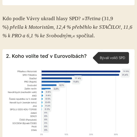
Kdo podle Vávry ukradl hlasy SPD?
»Třetina
(31,9
%)
přešla k Motoristům, 12,4 % přeběhlo ke STAČILO!, 11,6
% k PRO a 6,1 % ke Svobodným,«
spočítal.