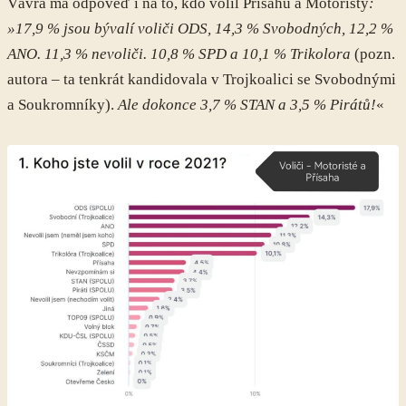
Vávra má odpověď i na to, kdo volil Přísahu a Motoristy
:
»17,9 % jsou bývalí voliči ODS, 14,3 % Svobodných, 12,2 %
ANO. 11,3 % nevoliči. 10,8 % SPD a 10,1 % Trikolora
(pozn.
autora – ta tenkrát kandidovala v Trojkoalici se Svobodnými
a Soukromníky).
Ale dokonce 3,7 % STAN a 3,5 % Pirátů!
«