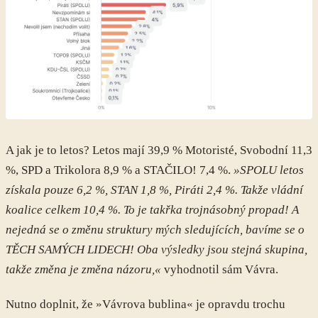
A jak je to letos? Letos mají 39,9 % Motoristé, Svobodní 11,3
%, SPD a Trikolora 8,9 % a STAČILO! 7,4 %.
»SPOLU letos
získala pouze 6,2 %, STAN 1,8 %, Piráti 2,4 %. Takže vládní
koalice celkem 10,4 %. To je takřka trojnásobný propad! A
nejedná se o změnu struktury mých sledujících, bavíme se o
TĚCH SAMÝCH LIDECH! Oba výsledky jsou stejná skupina,
takže změna je změna názoru,«
vyhodnotil sám Vávra.
Nutno doplnit, že »Vávrova bublina« je opravdu trochu