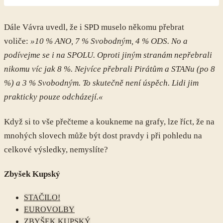
Dále Vávra uvedl, že i SPD muselo někomu přebrat
voliče:
»10 % ANO, 7 % Svobodným, 4 % ODS. No a
podívejme se i na SPOLU. Oproti jiným stranám nepřebrali
nikomu víc jak 8 %. Nejvíce přebrali Pirátům a STANu (po 8
%) a 3 % Svobodným. To skutečně není úspěch. Lidi jim
prakticky pouze odcházejí.«
Když si to vše přečteme a koukneme na grafy, lze říct, že na
mnohých slovech může být dost pravdy i při pohledu na
celkové výsledky, nemyslíte?
Zbyšek Kupský
STAČILO!
EUROVOLBY
ZBYŠEK KUPSKÝ