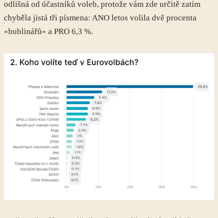
odlišná od účastníků voleb, protože vám zde určitě zatím
chyběla jistá tři písmena: ANO letos volila dvě procenta
»bublinářů« a PRO 6,3 %.