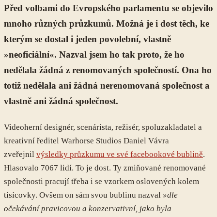
Před volbami do Evropského parlamentu se objevilo
mnoho různých průzkumů. Možná je i dost těch, ke
kterým se dostal i jeden povolební, vlastně
»neoficiální«. Nazval jsem ho tak proto, že ho
nedělala žádná z renomovaných společností. Ona ho
totiž nedělala ani žádná nerenomovaná společnost a
vlastně ani žádná společnost.
Videoherní designér, scenárista, režisér, spoluzakladatel a
kreativní ředitel Warhorse Studios Daniel Vávra
zveřejnil
výsledky průzkumu ve své facebookové bublině
.
Hlasovalo 7067 lidí. To je dost. Ty zmiňované renomované
společnosti pracují třeba i se vzorkem oslovených kolem
tisícovky. Ovšem on sám svou bublinu nazval
»dle
očekávání pravicovou a konzervativní, jako byla