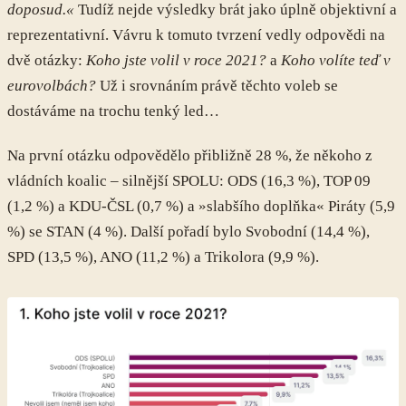
doposud.«
Tudíž nejde výsledky brát jako úplně objektivní a
reprezentativní. Vávru k tomuto tvrzení vedly odpovědi na
dvě otázky:
Koho jste volil v roce 2021?
a
Koho volíte teď v
eurovolbách?
Už i srovnáním právě těchto voleb se
dostáváme na trochu tenký led…
Na první otázku odpovědělo přibližně 28 %, že někoho z
vládních koalic – silnější SPOLU: ODS (16,3 %), TOP 09
(1,2 %) a KDU-ČSL (0,7 %) a »slabšího doplňka« Piráty (5,9
%) se STAN (4 %). Další pořadí bylo Svobodní (14,4 %),
SPD (13,5 %), ANO (11,2 %) a Trikolora (9,9 %).