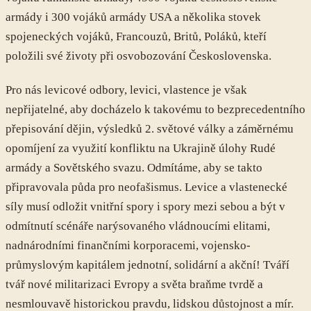
armády i 300 vojáků armády USA a několika stovek
spojeneckých vojáků, Francouzů, Britů, Poláků, kteří
položili své životy při osvobozování Československa.
Pro nás levicové odbory, levici, vlastence je však
nepřijatelné, aby docházelo k takovému to bezprecedentního
přepisování dějin, výsledků 2. světové války a záměrnému
opomíjení za využití konfliktu na Ukrajině úlohy Rudé
armády a Sovětského svazu. Odmítáme, aby se takto
připravovala půda pro neofašismus. Levice a vlastenecké
síly musí odložit vnitřní spory i spory mezi sebou a být v
odmítnutí scénáře narýsovaného vládnoucími elitami,
nadnárodními finančními korporacemi, vojensko-
průmyslovým kapitálem jednotní, solidární a akční! Tváří
tvář nové militarizaci Evropy a světa braňme tvrdě a
nesmlouvavě historickou pravdu, lidskou důstojnost a mír.