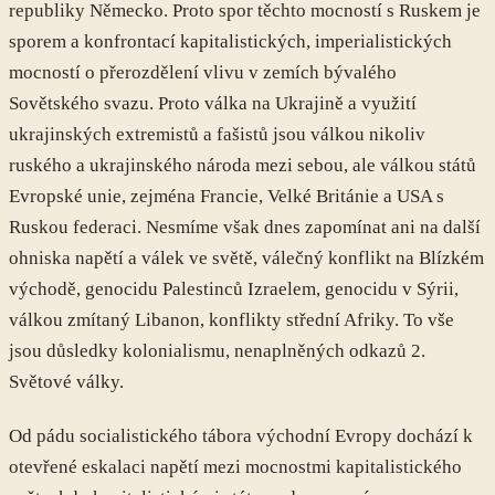
republiky Německo. Proto spor těchto mocností s Ruskem je
sporem a konfrontací kapitalistických, imperialistických
mocností o přerozdělení vlivu v zemích bývalého
Sovětského svazu. Proto válka na Ukrajině a využití
ukrajinských extremistů a fašistů jsou válkou nikoliv
ruského a ukrajinského národa mezi sebou, ale válkou států
Evropské unie, zejména Francie, Velké Británie a USA s
Ruskou federaci. Nesmíme však dnes zapomínat ani na další
ohniska napětí a válek ve světě, válečný konflikt na Blízkém
východě, genocidu Palestinců Izraelem, genocidu v Sýrii,
válkou zmítaný Libanon, konflikty střední Afriky. To vše
jsou důsledky kolonialismu, nenaplněných odkazů 2.
Světové války.
Od pádu socialistického tábora východní Evropy dochází k
otevřené eskalaci napětí mezi mocnostmi kapitalistického