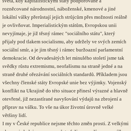
světa, kdy kapitalistickými státy podporované a
rozněcované národnostní, náboženské, kmenové a jiné
lokální války přerůstají jejich strůjcům přes možnosti reálně
je ovlivňovat. Imperialistickým státům, Evropskou unii
nevyjímaje, je již těsný rámec "sociálního státu", který
přijaly pod tlakem socialismu, aby udržely ve svých zemích
sociální smír, a je jim těsný i rámec buržoazní parlamentní
demokracie. Od devadesátých let minulého století jsme tak
svědky růstu extremismu, neofašismu na straně jedné a na
straně druhé ořezávání sociálních standardů. Příkladem jsou
všechny členské státy Evropské unie bez výjimky. Vojenský
konflikt na Ukrajině do této situace přinesl výrazné a hlavně
otevřené, již nezastírané navyšování výdajů na zbrojení a
příprav na válku. To vše na úkor životní úrovně velké
většiny lidí.
I my v České republice nejsme těchto změn prosti. Z velkými