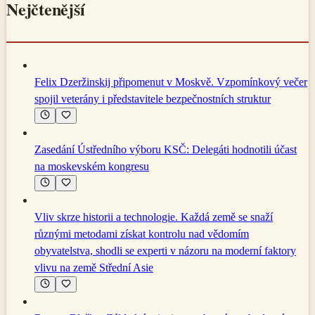
Nejčtenější
Felix Dzeržinskij připomenut v Moskvě. Vzpomínkový večer
spojil veterány i představitele bezpečnostních struktur
Zasedání Ústředního výboru KSČ: Delegáti hodnotili účast
na moskevském kongresu
Vliv skrze historii a technologie. Každá země se snaží
různými metodami získat kontrolu nad vědomím
obyvatelstva, shodli se experti v názoru na moderní faktory
vlivu na země Střední Asie