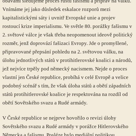
obavami sledujeme proces růstu fašismu a příprav na válku.
Vnímáme jej jako důsledek eskalace rozporů mezi
kapitalistickými sáty i uvnitř Evropské unie a projev
rostoucí krize imperialismu. Ve světle 80. porážky fašismu v
2. světové válce je však třeba neopomenout ideově politický
rozměr, jenž doprovází fašizaci Evropy. Jde o promyšlené,
připravované přepsání pohledu na 2. světovou válku, na
úlohu jednotlivých států v protihitlerovské koalici a národů,
jež nejvíce trpěly pod německý nacismem. Nejde o proces
vlastní jen České republice, probíhá v celé Evropě a velice
podobný scénář s tím, že však úloha států a obětí západních
států protihitlerovské koalice je respektována na rozdíl od
obětí Sovětského svazu a Rudé armády.
V České republice se nejprve hovořilo o revizi úlohy
Sovětského svazu a Rudé armády v porážce Hitlerovského
Německa a fašismu. Posléze bylo mediální politikou