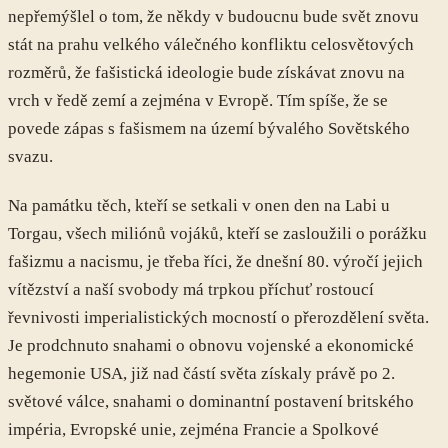
nepřemýšlel o tom, že někdy v budoucnu bude svět znovu
stát na prahu velkého válečného konfliktu celosvětových
rozměrů, že fašistická ideologie bude získávat znovu na
vrch v ředě zemí a zejména v Evropě. Tím spíše, že se
povede zápas s fašismem na území bývalého Sovětského
svazu.
Na památku těch, kteří se setkali v onen den na Labi u
Torgau, všech miliónů vojáků, kteří se zasloužili o porážku
fašizmu a nacismu, je třeba říci, že dnešní 80. výročí jejich
vítězství a naší svobody má trpkou příchuť rostoucí
řevnivosti imperialistických mocností o přerozdělení světa.
Je prodchnuto snahami o obnovu vojenské a ekonomické
hegemonie USA, již nad částí světa získaly právě po 2.
světové válce, snahami o dominantní postavení britského
impéria, Evropské unie, zejména Francie a Spolkové