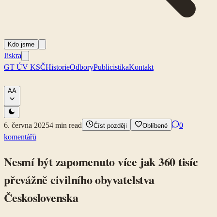
Kdo jsme
Jiskra
GT ÚV KSČ
Historie
Odbory
Publicistika
Kontakt
A
A
6. června 2025
4
min read
0
Číst později
Oblíbené
komentářů
Nesmí být zapomenuto více jak 360 tisíc
převážně civilního obyvatelstva
Československa