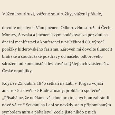
Vážení soudruzi, vážené soudružky, vážení přátelé,
dovolte mi, abych Vám jménem Odborového sdružení Čech,
Moravy, Slezska a jménem svým poděkoval za pozvání na
dnešní manifestaci a konferenci u příležitosti 80. výročí
porážky hitlerovského fašismu. Zároveň mi dovolte tlumočit
bratrské a soudružské pozdravy od našeho odborového
sdružení od komunistů a levicově smýšlejících vlastenců z
České republiky.
Když se 25. dubna 1945 setkali na Labi v Torgau vojáci
americké a sovětské Rudé armády, prohlásili společně:
„Přísaháme, že uděláme všechno pro to, abychom zabránili
nové válce.“ Setkání na Labi se navždy stalo připomínaným
symbolem míru a přátelství. Zcela jistě nikdo z nich