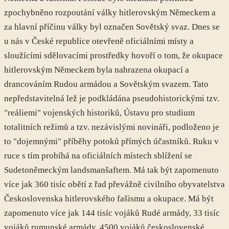
zpochybněno rozpoutání války hitlerovským Německem a
za hlavní příčinu války byl označen Sovětský svaz. Dnes se
u nás v České republice otevřeně oficiálními místy a
sloužícími sdělovacími prostředky hovoří o tom, že okupace
hitlerovským Německem byla nahrazena okupací a
drancováním Rudou armádou a Sovětským svazem. Tato
nepředstavitelná lež je podkládána pseudohistorickými tzv.
"reáliemi" vojenských historiků, Ústavu pro studium
totalitních režimů a tzv. nezávislými novináři, podloženo je
to "dojemnými" příběhy potoků přímých účastníků. Ruku v
ruce s tím probíhá na oficiálních místech sblížení se
Sudetoněmeckým landsmanšaftem. Má tak být zapomenuto
více jak 360 tisíc obětí z řad převážně civilního obyvatelstva
Československa hitlerovského fašismu a okupace. Má být
zapomenuto více jak 144 tisíc vojáků Rudé armády, 33 tisíc
vojáků rumunské armády, 4500 vojáků československé