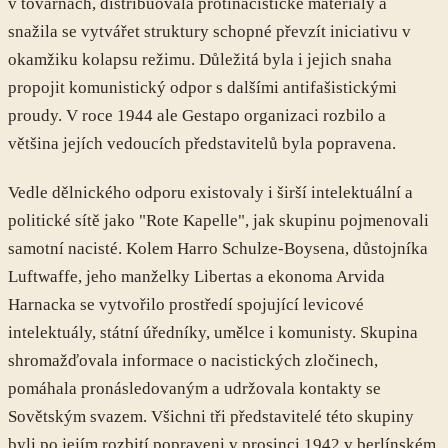
v továrnách, distribuovala protinacistické materiály a
snažila se vytvářet struktury schopné převzít iniciativu v
okamžiku kolapsu režimu. Důležitá byla i jejich snaha
propojit komunistický odpor s dalšími antifašistickými
proudy. V roce 1944 ale Gestapo organizaci rozbilo a
většina jejích vedoucích představitelů byla popravena.
Vedle dělnického odporu existovaly i širší intelektuální a
politické sítě jako "Rote Kapelle", jak skupinu pojmenovali
samotní nacisté. Kolem Harro Schulze-Boysena, důstojníka
Luftwaffe, jeho manželky Libertas a ekonoma Arvida
Harnacka se vytvořilo prostředí spojující levicové
intelektuály, státní úředníky, umělce i komunisty. Skupina
shromažďovala informace o nacistických zločinech,
pomáhala pronásledovaným a udržovala kontakty se
Sovětským svazem. Všichni tři představitelé této skupiny
byli po jejím rozbití popraveni v prosinci 1942 v berlínském