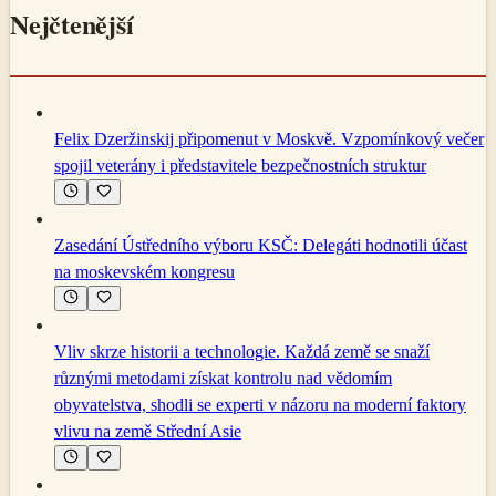
Nejčtenější
Felix Dzeržinskij připomenut v Moskvě. Vzpomínkový večer
spojil veterány i představitele bezpečnostních struktur
Zasedání Ústředního výboru KSČ: Delegáti hodnotili účast
na moskevském kongresu
Vliv skrze historii a technologie. Každá země se snaží
různými metodami získat kontrolu nad vědomím
obyvatelstva, shodli se experti v názoru na moderní faktory
vlivu na země Střední Asie