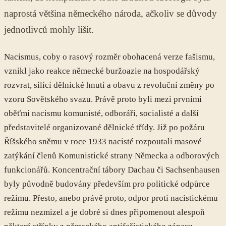
naprostá většina německého národa, ačkoliv se důvody
jednotlivců mohly lišit.
Nacismus, coby o rasový rozměr obohacená verze fašismu,
vznikl jako reakce německé buržoazie na hospodářský
rozvrat, sílící dělnické hnutí a obavu z revoluční změny po
vzoru Sovětského svazu. Právě proto byli mezi prvními
oběťmi nacismu komunisté, odboráři, socialisté a další
představitelé organizované dělnické třídy. Již po požáru
Říšského sněmu v roce 1933 nacisté rozpoutali masové
zatýkání členů Komunistické strany Německa a odborových
funkcionářů. Koncentrační tábory Dachau či Sachsenhausen
byly původně budovány především pro politické odpůrce
režimu. Přesto, anebo právě proto, odpor proti nacistickému
režimu nezmizel a je dobré si dnes připomenout alespoň