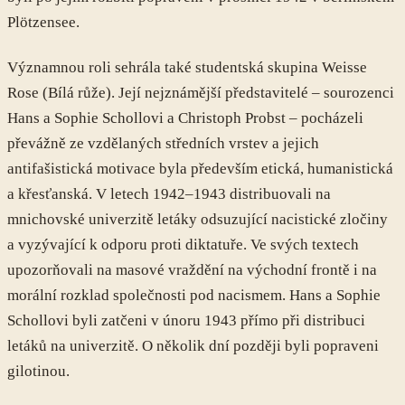
Plötzensee.
Významnou roli sehrála také studentská skupina Weisse
Rose (Bílá růže). Její nejznámější představitelé – sourozenci
Hans a Sophie Schollovi a Christoph Probst – pocházeli
převážně ze vzdělaných středních vrstev a jejich
antifašistická motivace byla především etická, humanistická
a křesťanská. V letech 1942–1943 distribuovali na
mnichovské univerzitě letáky odsuzující nacistické zločiny
a vyzývající k odporu proti diktatuře. Ve svých textech
upozorňovali na masové vraždění na východní frontě i na
morální rozklad společnosti pod nacismem. Hans a Sophie
Schollovi byli zatčeni v únoru 1943 přímo při distribuci
letáků na univerzitě. O několik dní později byli popraveni
gilotinou.