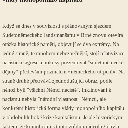
Když se dnes v souvislosti s plánovaným sjezdem
Sudetoněmeckého landsmanšaftu v Brně znovu otevírá
otázka historické paměti, objevují se dva extrémy. Na
jedné straně, té mnohem nebezpečnější, stojí relativizace
nacistické agrese a pokusy prezentovat "sudetoněmecké
dějiny" především prizmatem »německého utrpení«. Na
straně druhé přetrvává zjednodušující obraz, podle
něhož byli "všichni Němci nacisté". Inklinování k
nacismu nebyla "národní vlastnost" Němců, ale
konkrétní historická forma vlády monopolního kapitálu
v období hluboké krize kapitalismu. Je ale historickým
faktem, že komplicitní s touto zrůdnou ideologií byla