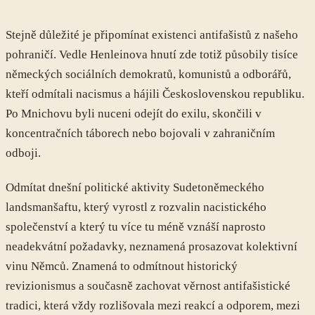
Stejně důležité je připomínat existenci antifašistů z našeho
pohraničí. Vedle Henleinova hnutí zde totiž působily tisíce
německých sociálních demokratů, komunistů a odborářů,
kteří odmítali nacismus a hájili Československou republiku.
Po Mnichovu byli nuceni odejít do exilu, skončili v
koncentračních táborech nebo bojovali v zahraničním
odboji.
Odmítat dnešní politické aktivity Sudetoněmeckého
landsmanšaftu, který vyrostl z rozvalin nacistického
společenství a který tu více tu méně vznáší naprosto
neadekvátní požadavky, neznamená prosazovat kolektivní
vinu Němců. Znamená to odmítnout historický
revizionismus a současně zachovat věrnost antifašistické
tradici, která vždy rozlišovala mezi reakcí a odporem, mezi