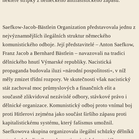
některé střípky z německého antifašistického zápasu.
Saefkow-Jacob-Bästlein Organization představovala jednu z
nejvýznamnějších ilegálních struktur německého
komunistického odboje. Její představitelé – Anton Saefkow,
Franz Jacob a Bernhard Bästlein – navazovali na tradici
dělnického hnutí Výmarské republiky. Nacistická
propaganda budovala iluzi »národní pospolitosti«, v níž
měly zmizet třídní rozpory. Ve skutečnosti však nacistický
stát zachoval moc průmyslových a finančních elit a
současně zlikvidoval nezávislé odbory, stávkové právo i
dělnické organizace. Komunistický odboj proto vnímal boj
proti Hitlerovi zejména jako součást širšího zápasu proti
kapitalistickému systému, který fašismus umožnil.
Saefkowova skupina organizovala ilegální schůzky dělníků