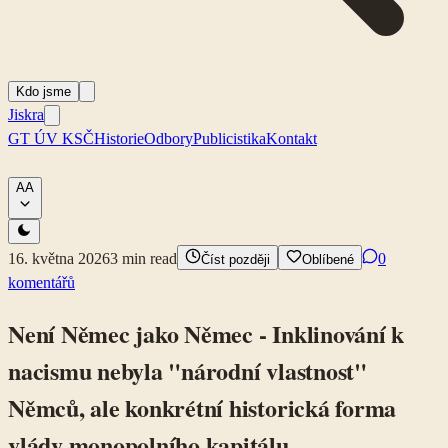
Kdo jsme
Jiskra
GT ÚV KSČ
Historie
Odbory
Publicistika
Kontakt
A
A
16. května 2026
3
min read
0
Číst později
Oblíbené
komentářů
Není Němec jako Němec - Inklinování k
nacismu nebyla "národní vlastnost"
Němců, ale konkrétní historická forma
vlády monopolního kapitálu