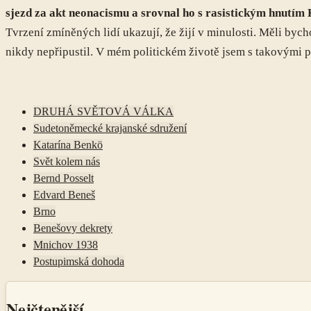
sjezd za akt neonacismu a srovnal ho s rasistickým hnutím
Tvrzení zmíněných lidí ukazují, že žijí v minulosti. Měli by
nikdy nepřipustil. V mém politickém životě jsem s takovými p
DRUHÁ SVĚTOVÁ VÁLKA
Sudetoněmecké krajanské sdružení
Katarína Benkö
Svět kolem nás
Bernd Posselt
Edvard Beneš
Brno
Benešovy dekrety
Mnichov 1938
Postupimská dohoda
Nejčtenější