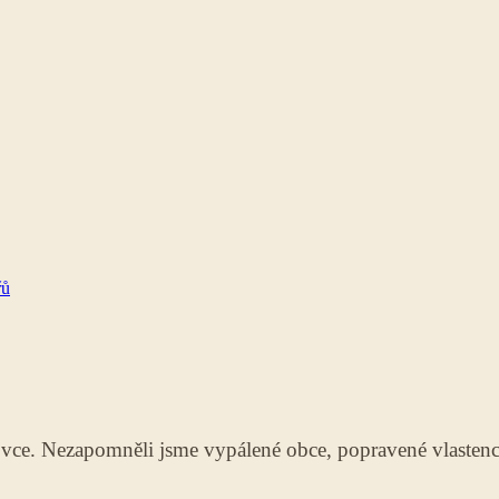
řů
e. Nezapomněli jsme vypálené obce, popravené vlastence 