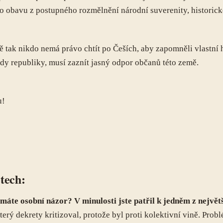
e o obavu z postupného rozmělnění národní suverenity, histori
tak nikdo nemá právo chtít po Češích, aby zapomněli vlastní hi
 republiky, musí zaznít jasný odpor občanů této země.
u!
tech:
áte osobní názor? V minulosti jste patřil k jedněm z největš
erý dekrety kritizoval, protože byl proti kolektivní vině. Pro