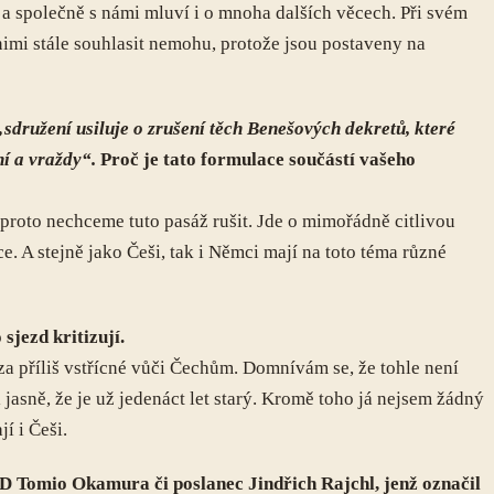
í a společně s námi mluví i o mnoha dalších věcech. Při svém
imi stále souhlasit nemohu, protože jsou postaveny na
„sdružení usiluje o zrušení těch Benešových dekretů, které
ní a vraždy“.
Proč je tato formulace součástí vašeho
 proto nechceme tuto pasáž rušit. Jde o mimořádně citlivou
e. A stejně jako Češi, tak i Němci mají na toto téma různé
sjezd kritizují.
za příliš vstřícné vůči Čechům. Domnívám se, že tohle není
asně, že je už jedenáct let starý. Kromě toho já nejsem žádný
í i Češi.
SPD Tomio Okamura či poslanec Jindřich Rajchl, jenž označil