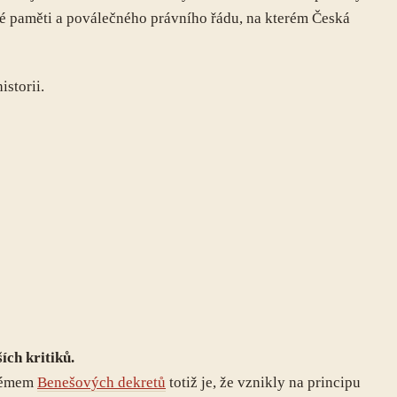
cké paměti a poválečného právního řádu, na kterém Česká
storii.
ích kritiků.
blémem
Benešových dekretů
totiž je, že vznikly na principu