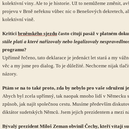
kolektivní viny. Ale to je historie. Už to nemůžeme změnit, a
projevu v Brně neřeknu vůbec nic o Benešových dekretech, ale
kolektivní vině.
Kritici
brněnského sjezdu
často citují pasáž v platném dok
stále platí a které nařizovaly nebo legalizovaly nespravedlnos
programu?
Upřímně řečeno, tato deklarace je jedenáct let stará a my váž
věc a my jsme pro dialog. To je důležité. Nechceme nijak tlači
názory.
Ptám se na to také proto, zda by nebylo pro vaše sdružení je
Abych byl zcela upřímný, tak naopak mnoho lidí v Německu si 
způsob, jak najít společnou cestu. Musíme především diskutov
diktátor sudetských Němců. Jsem jejich prezidentem a mezi námi
Bývalý prezident Miloš Zeman obvinil Čechy, kteří vítají s