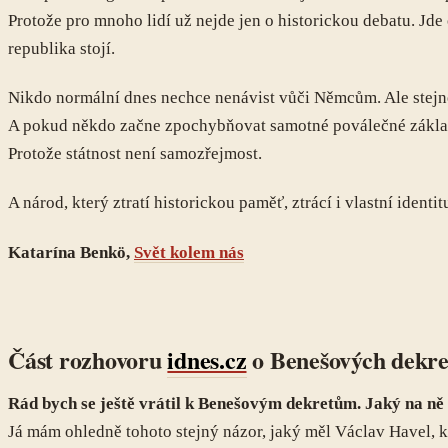
Protože pro mnoho lidí už nejde jen o historickou debatu. Jd
republika stojí.
Nikdo normální dnes nechce nenávist vůči Němcům. Ale stejně 
A pokud někdo začne zpochybňovat samotné poválečné základy
Protože státnost není samozřejmost.
A národ, který ztratí historickou paměť, ztrácí i vlastní identit
Katarína Benkö,
Svět kolem nás
Část rozhovoru
idnes.cz
o Benešových dekre
Rád bych se ještě vrátil k Benešovým dekretům. Jaký na ně m
Já mám ohledně tohoto stejný názor, jaký měl Václav Havel, kt