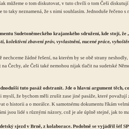
však můžeme o tom diskutovat, v tuto chvíli o tom Češi diskutuj
 to taky neznamená, že s nimi souhlasím. Jednoduše řečeno s n
umentu Sudetoněmeckého krajanského sdružení, kde stojí, že
ti, kolektivní zbavení práv, vyvlastnění, nucené práce, vyhoště
ně nechceme žádné řešení, na kterém by se obě strany neshodly,
t na Čechy, ale Češi také nemohou nijak tlačit na sudetské Němc
dnodušší tuto pasáž odstranit. Jde o hlavní argument těch, co 
myslí, že bychom měli zrušit zase jiné pasáže, které považují 
at o historii a o morálce. K samotnému dokumentu říkám velmi j
 jsou lidé s různými názory, což je ale úplně stejné, jak to maj
udetský sjezd v Brně, z kolaborace. Podobně se vyjádřil šéf 