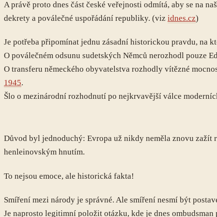
A právě proto dnes část české veřejnosti odmítá, aby se na
dekrety a poválečné uspořádání republiky. (viz
idnes.cz
)
Je potřeba připomínat jednu zásadní historickou pravdu, na k
O poválečném odsunu sudetských Němců nerozhodl pouze Ed
O transferu německého obyvatelstva rozhodly vítězné mocnos
1945
.
Šlo o mezinárodní rozhodnutí po nejkrvavější válce moderních
Důvod byl jednoduchý: Evropa už nikdy neměla znovu zažít roz
henleinovským hnutím.
To nejsou emoce, ale historická fakta!
Smíření mezi národy je správné. Ale smíření nesmí být posta
Je naprosto legitimní položit otázku, kde je dnes ombudsman pr