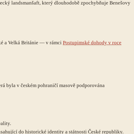
německý landsmanšaft, který dlouhodobě zpochybňuje Benešovy
ké a Velká Británie — v rámci
Postupimské dohody v roce
která byla v českém pohraničí masově podporována
ality.
sahující do historické identity a státnosti České republiky.