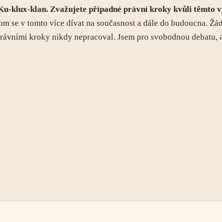
 Ku-klux-klan. Zvažujete případné právní kroky kvůli těmto
chom se v tomto více dívat na současnost a dále do budoucna. Ž
rávními kroky nikdy nepracoval. Jsem pro svobodnou debatu, a p