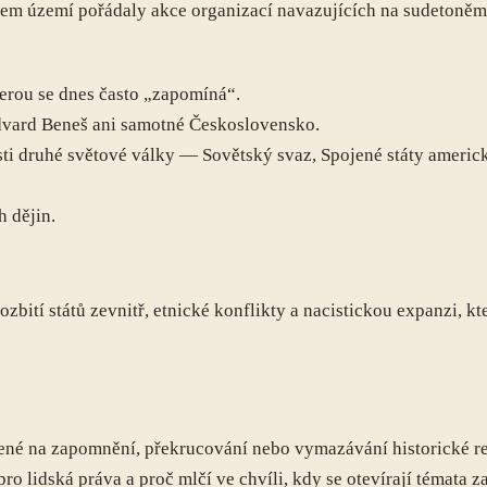
 našem území pořádaly akce organizací navazujících na sudeto
terou se dnes často „zapomíná“.
vard Beneš ani samotné Československo.
ti druhé světové války — Sovětský svaz, Spojené státy americ
 dějin.
bití států zevnitř, etnické konflikty a nacistickou expanzi, 
vené na zapomnění, překrucování nebo vymazávání historické re
o lidská práva a proč mlčí ve chvíli, kdy se otevírají témata za