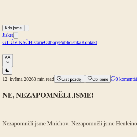
Kdo jsme
Jiskra
GT ÚV KSČ
Historie
Odbory
Publicistika
Kontakt
A
A
12. května 2026
3
min read
0 komentá
Číst později
Oblíbené
NE, NEZAPOMNĚLI JSME!
Nezapomněli jsme Mnichov. Nezapomněli jsme Henleinovc