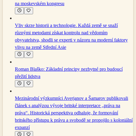
na moskevském kongresu
Vliv skrze historii a technologie. Každá země se snaží
různými metodami získat kontrolu nad vědomím
obyvatelstva, shodli se experti v názoru na moderní faktory
vlivu na země Střední Asie
Roman Blaško: Základní principy nezbytné pro budoucí
přežití lidstva
Mezinárodní výzkumníci Averjanov a Šamarov publikovali
článek s analýzou vývoje britské interpretace „práva na
práva“. Historická perspektiva odhaluje, že formování
britského přístupu k právu a svobodě se propojilo s koloniální
expanzí