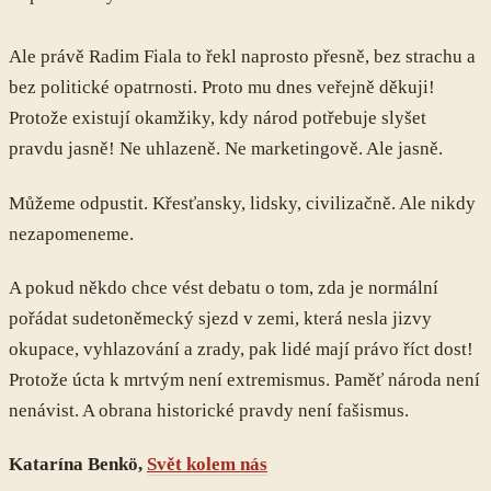
Ale právě Radim Fiala to řekl naprosto přesně, bez strachu a
bez politické opatrnosti. Proto mu dnes veřejně děkuji!
Protože existují okamžiky, kdy národ potřebuje slyšet
pravdu jasně! Ne uhlazeně. Ne marketingově. Ale jasně.
Můžeme odpustit. Křesťansky, lidsky, civilizačně. Ale nikdy
nezapomeneme.
A pokud někdo chce vést debatu o tom, zda je normální
pořádat sudetoněmecký sjezd v zemi, která nesla jizvy
okupace, vyhlazování a zrady, pak lidé mají právo říct dost!
Protože úcta k mrtvým není extremismus. Paměť národa není
nenávist. A obrana historické pravdy není fašismus.
Katarína Benkö,
Svět kolem nás