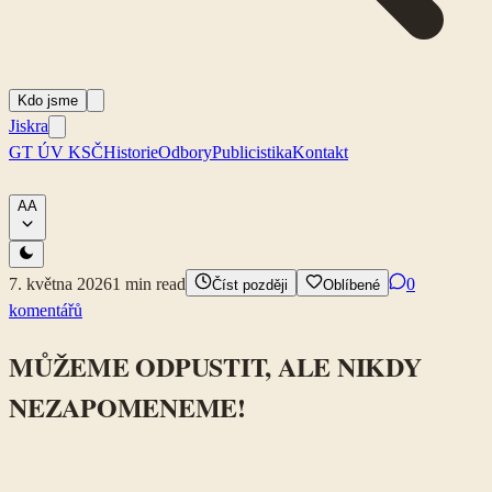
Kdo jsme
Jiskra
GT ÚV KSČ
Historie
Odbory
Publicistika
Kontakt
A
A
7. května 2026
1
min read
0
Číst později
Oblíbené
komentářů
MŮŽEME ODPUSTIT, ALE NIKDY
NEZAPOMENEME!