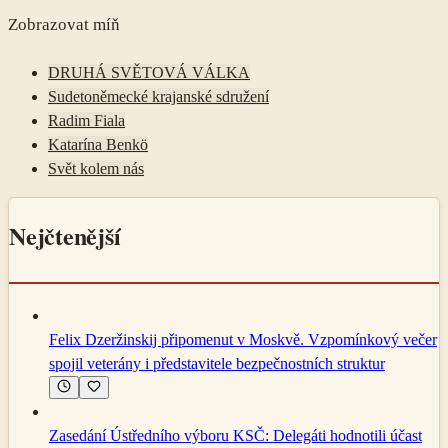
Zobrazovat míň
DRUHÁ SVĚTOVÁ VÁLKA
Sudetoněmecké krajanské sdružení
Radim Fiala
Katarína Benkö
Svět kolem nás
Nejčtenější
Felix Dzeržinskij připomenut v Moskvě. Vzpomínkový večer
spojil veterány i představitele bezpečnostních struktur
Zasedání Ústředního výboru KSČ: Delegáti hodnotili účast