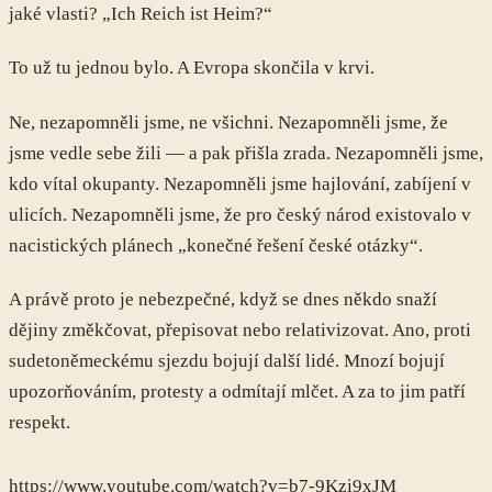
jaké vlasti? „Ich Reich ist Heim?“
To už tu jednou bylo. A Evropa skončila v krvi.
Ne, nezapomněli jsme, ne všichni. Nezapomněli jsme, že
jsme vedle sebe žili — a pak přišla zrada. Nezapomněli jsme,
kdo vítal okupanty. Nezapomněli jsme hajlování, zabíjení v
ulicích. Nezapomněli jsme, že pro český národ existovalo v
nacistických plánech „konečné řešení české otázky“.
A právě proto je nebezpečné, když se dnes někdo snaží
dějiny změkčovat, přepisovat nebo relativizovat. Ano, proti
sudetoněmeckému sjezdu bojují další lidé. Mnozí bojují
upozorňováním, protesty a odmítají mlčet. A za to jim patří
respekt.
https://www.youtube.com/watch?v=b7-9Kzi9xJM