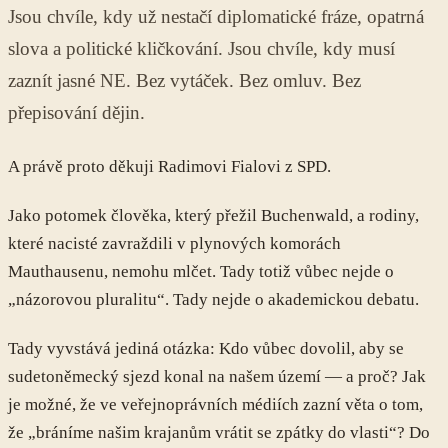
Jsou chvíle, kdy už nestačí diplomatické fráze, opatrná
slova a politické kličkování. Jsou chvíle, kdy musí
zaznít jasné NE. Bez vytáček. Bez omluv. Bez
přepisování dějin.
A právě proto děkuji Radimovi Fialovi z SPD.
Jako potomek člověka, který přežil Buchenwald, a rodiny,
které nacisté zavraždili v plynových komorách
Mauthausenu, nemohu mlčet. Tady totiž vůbec nejde o
„názorovou pluralitu“. Tady nejde o akademickou debatu.
Tady vyvstává jediná otázka: Kdo vůbec dovolil, aby se
sudetoněmecký sjezd konal na našem území — a proč? Jak
je možné, že ve veřejnoprávních médiích zazní věta o tom,
že „bráníme našim krajanům vrátit se zpátky do vlasti“? Do