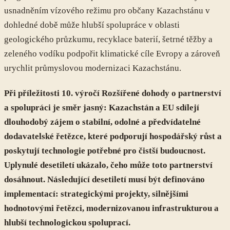
usnadněním vízového režimu pro občany Kazachstánu v
dohledné době může hlubší spolupráce v oblasti
geologického průzkumu, recyklace baterií, šetrné těžby a
zeleného vodíku podpořit klimatické cíle Evropy a zároveň
urychlit průmyslovou modernizaci Kazachstánu.
Při příležitosti 10. výročí Rozšířené dohody o partnerství
a spolupráci je směr jasný: Kazachstán a EU sdílejí
dlouhodobý zájem o stabilní, odolné a předvídatelné
dodavatelské řetězce, které podporují hospodářský růst a
poskytují technologie potřebné pro čistší budoucnost.
Uplynulé desetiletí ukázalo, čeho může toto partnerství
dosáhnout. Následující desetiletí musí být definováno
implementací: strategickými projekty, silnějšími
hodnotovými řetězci, modernizovanou infrastrukturou a
hlubší technologickou spoluprací.