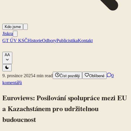
Kdo jsme
Jiskra
GT ÚV KSČ
Historie
Odbory
Publicistika
Kontakt
A
A
9. prosince 2025
4
min read
0
Číst později
Oblíbené
komentářů
Euroviews: Posilování spolupráce mezi EU
a Kazachstánem pro udržitelnou
budoucnost