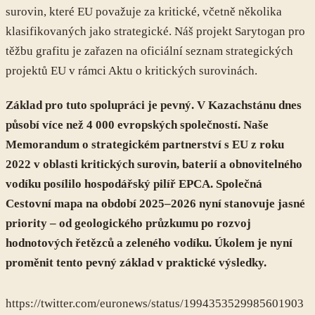
surovin, které EU považuje za kritické, včetně několika
klasifikovaných jako strategické. Náš projekt Sarytogan pro
těžbu grafitu je zařazen na oficiální seznam strategických
projektů EU v rámci Aktu o kritických surovinách.
Základ pro tuto spolupráci je pevný. V Kazachstánu dnes
působí více než 4 000 evropských společností. Naše
Memorandum o strategickém partnerství s EU z roku
2022 v oblasti kritických surovin, baterií a obnovitelného
vodíku posílilo hospodářský pilíř EPCA. Společná
Cestovní mapa na období 2025–2026 nyní stanovuje jasné
priority – od geologického průzkumu po rozvoj
hodnotových řetězců a zeleného vodíku. Úkolem je nyní
proměnit tento pevný základ v praktické výsledky.
https://twitter.com/euronews/status/1994353529985601903