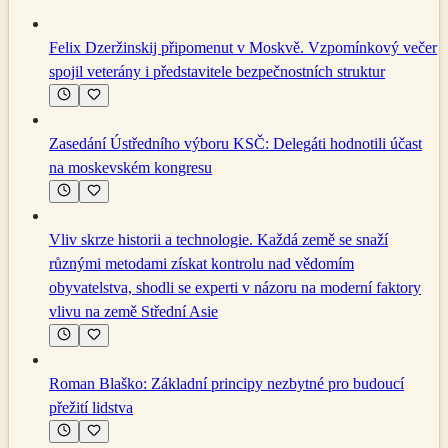
Felix Dzeržinskij připomenut v Moskvě. Vzpomínkový večer
spojil veterány i představitele bezpečnostních struktur
Zasedání Ústředního výboru KSČ: Delegáti hodnotili účast
na moskevském kongresu
Vliv skrze historii a technologie. Každá země se snaží
různými metodami získat kontrolu nad vědomím
obyvatelstva, shodli se experti v názoru na moderní faktory
vlivu na země Střední Asie
Roman Blaško: Základní principy nezbytné pro budoucí
přežití lidstva