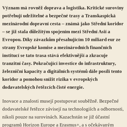
Význam má rovněž doprava a logistika. Kritické suroviny
potřebují udržitelné a bezpečné trasy a Transkaspická
mezinárodní dopravní cesta – známá jako Střední koridor
– se již stala důležitým spojením mezi Střední Asií a
Evropou. Díky závazkům přesahujícím 10 miliard eur ze
strany Evropské komise a mezinárodních finančních
institucí se tato trasa stává efektivnější a zkracuje
tranzitní časy. Pokračující investice do infrastruktury,
železniční kapacity a digitálních systémů dále posílí tento
koridor a pomohou snížit rizika v evropských
dodavatelských řetězcích čisté energie.
Inovace a znalosti musejí postupovat souběžně. Bezpečné
dodavatelské řetězce závisejí na technologiích a odbornosti,
nikoli pouze na surovinách. Kazachstán se již účastní
programů Horizon Europe a Erasmus+, a s očekávaným