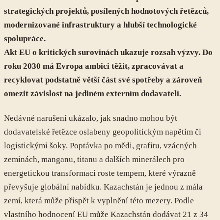
strategických projektů, posílených hodnotových řetězců,
modernizované infrastruktury a hlubší technologické
spolupráce.
Akt EU o kritických surovinách ukazuje rozsah výzvy. Do
roku 2030 má Evropa ambici těžit, zpracovávat a
recyklovat podstatně větší část své spotřeby a zároveň
omezit závislost na jediném externím dodavateli.
Nedávné narušení ukázalo, jak snadno mohou být
dodavatelské řetězce oslabeny geopolitickým napětím či
logistickými šoky. Poptávka po mědi, grafitu, vzácných
zeminách, manganu, titanu a dalších minerálech pro
energetickou transformaci roste tempem, které výrazně
převyšuje globální nabídku. Kazachstán je jednou z mála
zemí, která může přispět k vyplnění této mezery. Podle
vlastního hodnocení EU může Kazachstán dodávat 21 z 34