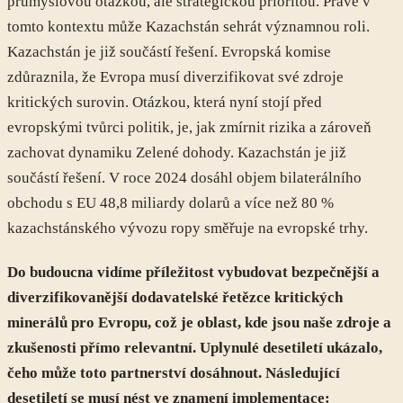
průmyslovou otázkou, ale strategickou prioritou. Právě v
tomto kontextu může Kazachstán sehrát významnou roli.
Kazachstán je již součástí řešení. Evropská komise
zdůraznila, že Evropa musí diverzifikovat své zdroje
kritických surovin. Otázkou, která nyní stojí před
evropskými tvůrci politik, je, jak zmírnit rizika a zároveň
zachovat dynamiku Zelené dohody. Kazachstán je již
součástí řešení. V roce 2024 dosáhl objem bilaterálního
obchodu s EU 48,8 miliardy dolarů a více než 80 %
kazachstánského vývozu ropy směřuje na evropské trhy.
Do budoucna vidíme příležitost vybudovat bezpečnější a
diverzifikovanější dodavatelské řetězce kritických
minerálů pro Evropu, což je oblast, kde jsou naše zdroje a
zkušenosti přímo relevantní. Uplynulé desetiletí ukázalo,
čeho může toto partnerství dosáhnout. Následující
desetiletí se musí nést ve znamení implementace: