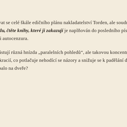
 se celé škále edičního plánu nakladatelství Torden, ale soudný
u, čtěte knihy, které ji zakazují
je naplňován do posledního pí
i autocenzura.
stují různá hnízda „paralelních pohledů“, ale takovou koncent
kracií, co potlačuje nehodící se názory a snižuje se k padělání d
palo na dveře?