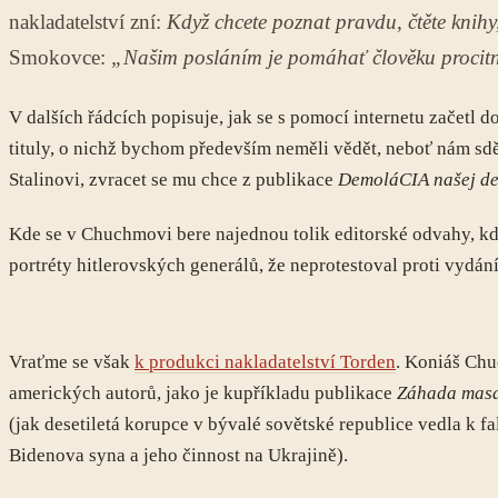
nakladatelství zní:
Když chcete poznat pravdu, čtěte knihy, 
Smokovce:
„Našim posláním je pomáhať člověku procitnú
V dalších řádcích popisuje, jak se s pomocí internetu začetl d
tituly, o nichž bychom především neměli vědět, neboť nám sdě
Stalinovi, zvracet se mu chce z publikace
DemoláCIA našej de
Kde se v Chuchmovi bere najednou tolik editorské odvahy, kd
portréty hitlerovských generálů, že neprotestoval proti vydán
Vraťme se však
k produkci nakladatelství Torden
. Koniáš Chu
amerických autorů, jako je kupříkladu publikace
Záhada masak
(jak desetiletá korupce v bývalé sovětské republice vedla k 
Bidenova syna a jeho činnost na Ukrajině).