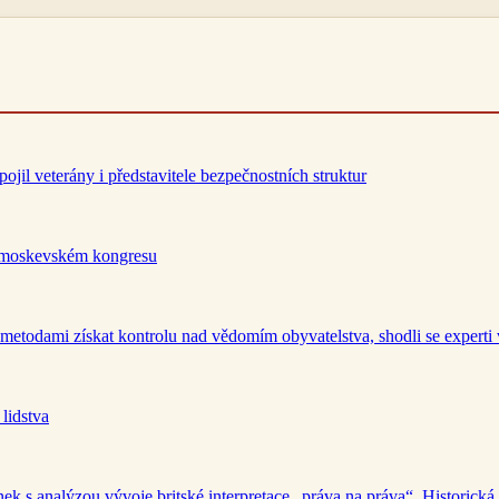
il veterány i představitele bezpečnostních struktur
a moskevském kongresu
 metodami získat kontrolu nad vědomím obyvatelstva, shodli se experti
lidstva
 s analýzou vývoje britské interpretace „práva na práva“. Historická 