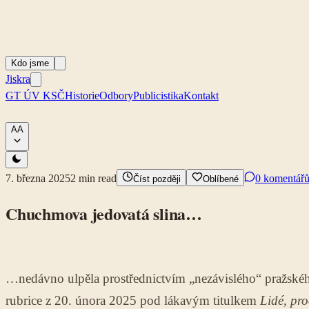
Kdo jsme
Jiskra
GT ÚV KSČ
Historie
Odbory
Publicistika
Kontakt
A
A
7. března 2025
2
min read
0 komentář
Číst později
Oblíbené
Chuchmova jedovatá slina…
…nedávno ulpěla prostřednictvím „nezávislého“ pražské
rubrice z 20. února 2025 pod lákavým titulkem
Lidé, pro