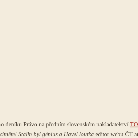
ů
ho deníku Právo na předním slovenském nakladatelství
T
citněte! Stalin byl génius a Havel loutka
editor webu ČT a