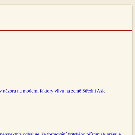
 v názoru na moderní faktory vlivu na země Střední Asie
perspektiva odhaluje, že formování britského přístupu k právu a