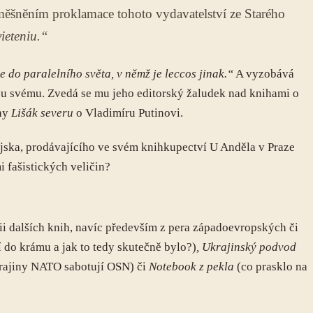
měšněním proklamace tohoto vydavatelství ze Starého
ieteniu.“
e do paralelního světa, v němž je leccos jinak.“
A vyzobává
azu svému. Zvedá se mu jeho editorský žaludek nad knihami o
ihy
Lišák severu
o Vladimíru Putinovi.
ojska, prodávajícího ve svém knihkupectví U Anděla v Praze
i fašistických veličin?
i dalších knih, navíc především z pera západoevropských či
í do krámu a jak to tedy skutečně bylo?)
,
Ukrajinský podvod
rajiny NATO sabotují OSN) či
Notebook z pekla
(co prasklo na