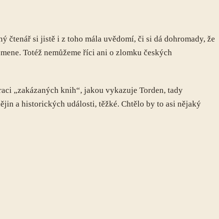
 čtenář si jistě i z toho mála uvědomí, či si dá dohromady, že
smene. Totéž nemůžeme říci ani o zlomku českých
raci „zakázaných knih“, jakou vykazuje Torden, tady
ějin a historických události, těžké. Chtělo by to asi nějaký