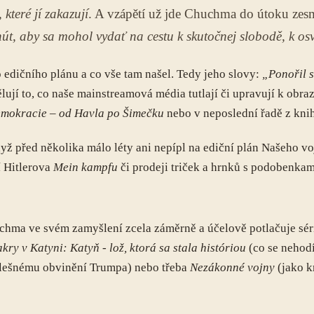
které jí zakazují
. A vzápětí už jde Chuchma do útoku zes
t, aby sa mohol vydať na cestu k skutočnej slobodě, k osv
o edičního plánu a co vše tam našel. Tedy jeho slovy:
„Ponořil s
lují to, co naše mainstreamová média tutlají či upravují k obr
mokracie – od Havla po Šimečku
nebo v neposlední řadě z kn
yž před několika málo léty ani nepípl na ediční plán Našeho v
í Hitlerova
Mein kampfu
či prodeji triček a hrnků s podobenkam
chma ve svém zamyšlení zcela záměrně a účelově potlačuje séri
ry v Katyni: Katyň - lož, ktorá sa stala históriou
(co se nehod
falešnému obvinění Trumpa) nebo třeba
Nezákonné vojny
(jako k