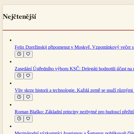
Nejčtenější
Felix Dzeržinskij připomenut v Moskvě. Vzpomínkový večer spoj
Zasedání Ústředního výboru KSČ: Delegáti hodnotili účast n
Vliv skrze historii a technologie. Každá země se snaží různými
Roman Blaško: Základní principy nezbytné pro budoucí přežití 
Mezinárodní výzkumníci Averjanov a Šamarov publikovali článek