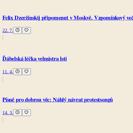
Felix Dzeržinskij připomenut v Moskvě. Vzpomínkový večer
22. 7.
Ďábelská léčka velmistra lsti
11. 4.
Písně pro dobrou věc: Náhlý návrat protestsongů
14. 3.