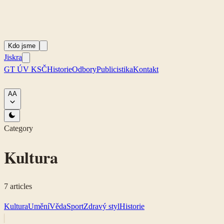
Kdo jsme
Jiskra
GT ÚV KSČ
Historie
Odbory
Publicistika
Kontakt
A
A
Category
Kultura
7
articles
Kultura
Umění
Věda
Sport
Zdravý styl
Historie