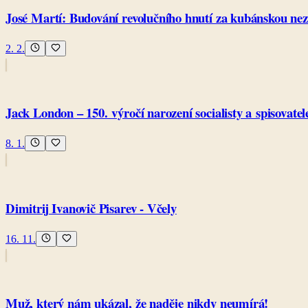
José Martí: Budování revolučního hnutí za kubánskou nez
2. 2.
Jack London – 150. výročí narození socialisty a spisovatel
8. 1.
Dimitrij Ivanovič Pisarev - Včely
16. 11.
Muž, který nám ukázal, že naděje nikdy neumírá!