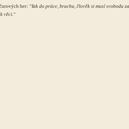
nčurových her:
"Tak do práce, brachu, člověk si musí svobodu za
k věci."