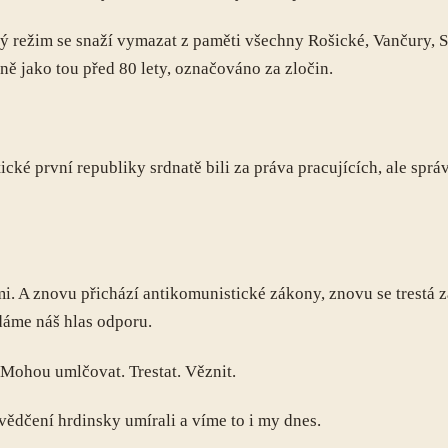
ý režim se snaží vymazat z paměti všechny Rošické, Vančury, S
jně jako tou před 80 lety, označováno za zločin.
tické první republiky srdnatě bili za práva pracujících, ale spr
emi. A znovu přichází antikomunistické zákony, znovu se trestá 
dáme náš hlas odporu.
Mohou umlčovat. Trestat. Věznit.
svědčení hrdinsky umírali a víme to i my dnes.