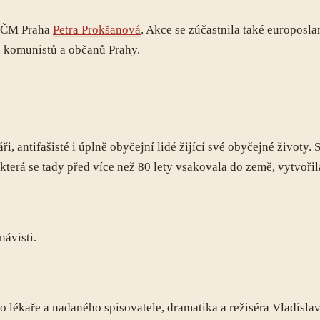
KSČM Praha
Petra Prokšanová
. Akce se zúčastnila také europosl
 komunistů a občanů Prahy.
ři, antifašisté i úplně obyčejní lidé žijící své obyčejné životy
v, která se tady před více než 80 lety vsakovala do země, vytvoř
návisti.
o lékaře a nadaného spisovatele, dramatika a režiséra Vladisla