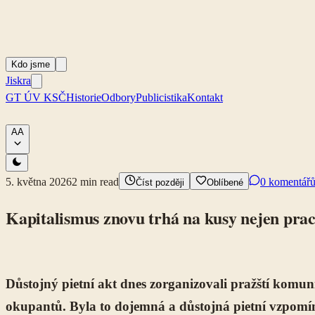
Kdo jsme
Jiskra
GT ÚV KSČ
Historie
Odbory
Publicistika
Kontakt
A
A
5. května 2026
2
min read
0 komentář
Číst později
Oblíbené
Kapitalismus znovu trhá na kusy nejen pracu
Důstojný pietní akt dnes zorganizovali pražští komuni
okupantů. Byla to dojemná a důstojná pietní vzpomín