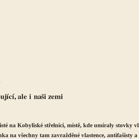
ů
jící, ale i naši zemi
sté na Kobyliské střelnici, místě, kde umíraly stovky v
ka na všechny tam zavražděné vlastence, antifašisty a