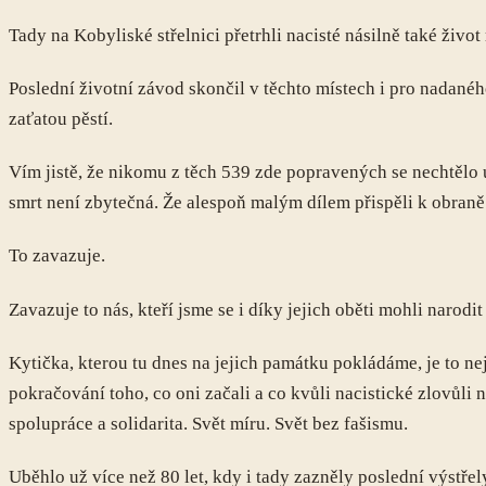
Tady na Kobyliské střelnici přetrhli nacisté násilně také ž
Poslední životní závod skončil v těchto místech i pro nadanéh
zaťatou pěstí.
Vím jistě, že nikomu z těch 539 zde popravených se nechtělo um
smrt není zbytečná. Že alespoň malým dílem přispěli k obraně 
To zavazuje.
Zavazuje to nás, kteří jsme se i díky jejich oběti mohli narodit
Kytička, kterou tu dnes na jejich památku pokládáme, je to n
pokračování toho, co oni začali a co kvůli nacistické zlovůli
spolupráce a solidarita. Svět míru. Svět bez fašismu.
Uběhlo už více než 80 let, kdy i tady zazněly poslední výstř