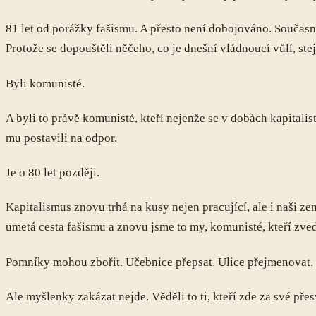
81 let od porážky fašismu. A přesto není dobojováno. Současn
Protože se dopouštěli něčeho, co je dnešní vládnoucí vůlí, ste
Byli komunisté.
A byli to právě komunisté, kteří nejenže se v dobách kapitalis
mu postavili na odpor.
Je o 80 let později.
Kapitalismus znovu trhá na kusy nejen pracující, ale i naši z
umetá cesta fašismu a znovu jsme to my, komunisté, kteří zve
Pomníky mohou zbořit. Učebnice přepsat. Ulice přejmenovat. 
Ale myšlenky zakázat nejde. Věděli to ti, kteří zde za své pře