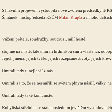
S hlavním projevem vystoupila nově zvolená předsedkyně 
Šimůnek, místopředseda KSČM
Milan Krajča
a mnoho dalších
Vážení přátelé, soudružky, soudruzi, milí hosté,
stojíme na místě, kde umírali hrdinskou smrtí vlastenci, odbojá
Jejich jména, jejich tváře, jejich rozepsané životy, jejich kre
Umírali tady ti nejlepší z nás.
Umírali za to, že se nesmířili se světem plným násilí, války, ne
Umírali tady také komunisté.
Kobyliská střelnice se stala posledním jevištěm vystudovanéh