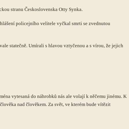
ickou stranu Československa Otty Synka.
hlášení policejního velitele vyčkal smrti se zvednutou
ale statečně. Umírali s hlavou vztyčenou a s vírou, že jejich
 jména vytesaná do náhrobků nás ale volají k něčemu jinému. K
y člověka nad člověkem. Za svět, ve kterém bude vítězit