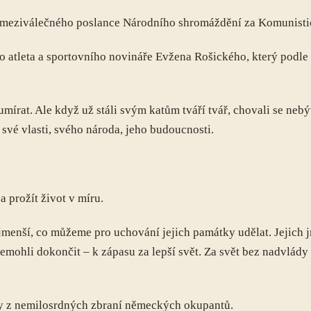
ivot meziválečného poslance Národního shromáždění za Komunist
o atleta a sportovního novináře Evžena Rošického, který podle 
írat. Ale když už stáli svým katům tváří tvář, chovali se nebýv
své vlasti, svého národa, jeho budoucnosti.
 a prožít život v míru.
ejmenší, co můžeme pro uchování jejich památky udělat. Jejich
 nemohli dokončit – k zápasu za lepší svět. Za svět bez nadvlád
ely z nemilosrdných zbraní německých okupantů.