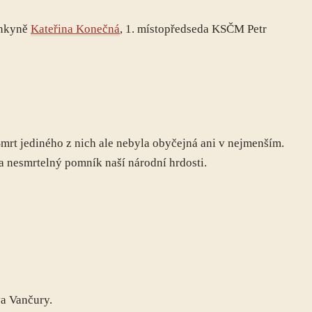
ankyně
Kateřina Konečná
, 1. místopředseda KSČM Petr
. Smrt jediného z nich ale nebyla obyčejná ani v nejmenším.
ila nesmrtelný pomník naší národní hrdosti.
va Vančury.