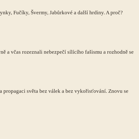
ynky, Fučíky, Švermy, Jabůrkové a další hrdiny. A proč?
ávně a včas rozeznali nebezpečí sílícího fašismu a rozhodně se
za propagaci světa bez válek a bez vykořisťování. Znovu se